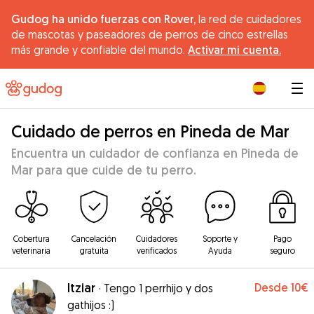
Gudog ha unido fuerzas con Rover,
la red de cuidadores
de mascotas y paseadores de perros de cinco estrellas
más grande y confiable del mundo.
Activar mi cuenta.
|
Cuidado de perros en Pineda de Mar
Encuentra un cuidador de confianza en Pineda de
Mar para que cuide de tu perro.
Cobertura
Cancelación
Cuidadores
Soporte y
Pago
veterinaria
gratuita
verificados
Ayuda
seguro
Itziar
Desde
10€
·
Tengo 1 perrhijo y dos
gathijos :)