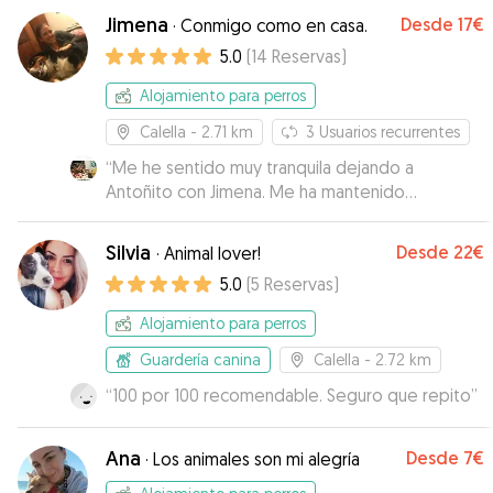
Jimena
Desde
17€
·
Conmigo como en casa.
5.0
(
14
Reservas
)
Alojamiento para perros
Calella
- 2.71 km
3
Usuarios recurrentes
“
Me he sentido muy tranquila dejando a
Antoñito con Jimena. Me ha mantenido
informada a diario, y a Antoñito se le veía muy a
gusto. ¡Todo perfecto! Volveré a contar con ella
Silvia
Desde
22€
·
Animal lover!
seguro.
”
5.0
(
5
Reservas
)
Alojamiento para perros
Guardería canina
Calella
- 2.72 km
“
100 por 100 recomendable. Seguro que repito
”
Ana
Desde
7€
·
Los animales son mi alegría