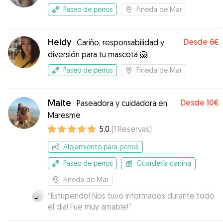
Paseo de perros
Pineda de Mar
Heidy
Desde
6€
·
Cariño, responsabilidad y
diversión para tu mascota 🦁
Paseo de perros
Pineda de Mar
Maite
Desde
10€
·
Paseadora y cuidadora en
Maresme
5.0
(
1
Reservas
)
Alojamiento para perros
Paseo de perros
Guardería canina
Pineda de Mar
“
Estupendo! Nos tuvo informados durante todo
el día! Fue muy amable!
”