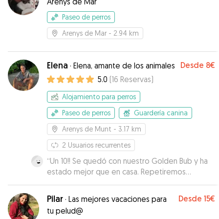
Arenys de Mar
Paseo de perros
Arenys de Mar
- 2.94 km
Elena
Desde
8€
·
Elena, amante de los animales
5.0
(
16
Reservas
)
Alojamiento para perros
Paseo de perros
Guardería canina
Arenys de Munt
- 3.17 km
2
Usuarios recurrentes
“
Un 10!! Se quedó con nuestro Golden Bub y ha
estado mejor que en casa. Repetiremos
seguro!!
”
Pilar
Desde
15€
·
Las mejores vacaciones para
tu pelud@