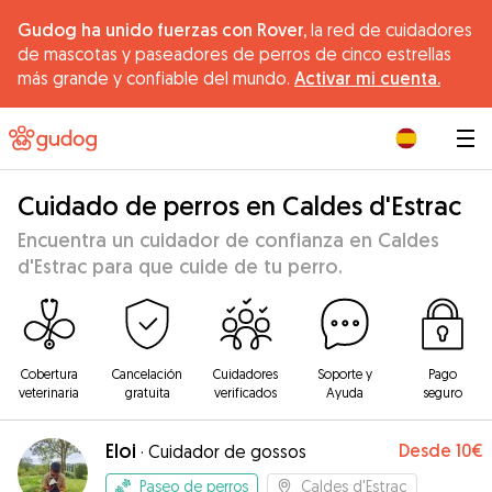
Gudog ha unido fuerzas con Rover,
la red de cuidadores
de mascotas y paseadores de perros de cinco estrellas
más grande y confiable del mundo.
Activar mi cuenta.
|
Cuidado de perros en Caldes d'Estrac
Encuentra un cuidador de confianza en Caldes
d'Estrac para que cuide de tu perro.
Cobertura
Cancelación
Cuidadores
Soporte y
Pago
veterinaria
gratuita
verificados
Ayuda
seguro
Eloi
Desde
10€
·
Cuidador de gossos
Paseo de perros
Caldes d'Estrac