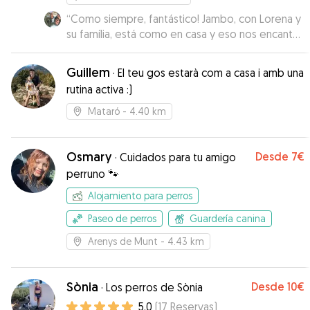
“
Como siempre, fantástico! Jambo, con Lorena y
su família, está como en casa y eso nos encanta!
No puede estar en mejores manos! Mil gracias
una vez más💜
”
Guillem
·
El teu gos estarà com a casa i amb una
rutina activa :)
Mataró
- 4.40 km
Osmary
Desde
7€
·
Cuidados para tu amigo
perruno 🐾
Alojamiento para perros
Paseo de perros
Guardería canina
Arenys de Munt
- 4.43 km
Sònia
Desde
10€
·
Los perros de Sònia
5.0
(
17
Reservas
)