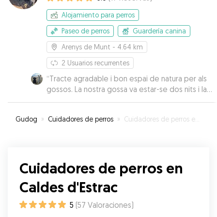
Alojamiento para perros
Paseo de perros
Guardería canina
Arenys de Munt
- 4.64 km
2
Usuarios recurrentes
“
Tracte agradable i bon espai de natura per als
gossos. La nostra gossa va estar-se dos nits i la
van cuidar molt bé. Un bon lloc on deixar-los.
Repetirem
”
Gudog
»
Cuidadores de perros
»
Cuidadores de perros en Caldes d'Estrac
Cuidadores de perros en
Caldes d'Estrac
5
(
57
Valoraciones
)