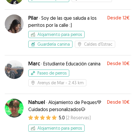
Pilar
Desde
12€
·
Soy de las que saluda a los
perritos por la calle :)
Alojamiento para perros
Guardería canina
Caldes d'Estrac
Marc
Desde
10€
·
Estudiante Educación canina
Paseo de perros
Arenys de Mar
- 2.43 km
Nahuel
Desde
10€
·
Alojamiento de Peques💚
Cuidados personalizados🐶
5.0
(
2
Reservas
)
Alojamiento para perros