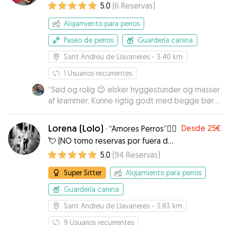
5.0
(
6
Reservas
)
Alojamiento para perros
Paseo de perros
Guardería canina
Sant Andreu de Llavaneres
- 3.40 km
1
Usuarios recurrentes
“
Sød og rolig 😊 elsker hyggestunder og masser
af krammer. Kunne rigtig godt med begge børn
og var en fryd at passe.
”
Lorena (Lolo)
Desde
25€
·
“Amores Perros”🐕‍🦺
💘 (NO tomo reservas por fuera de
la app, sin excepción. Gracias)
5.0
(
94
Reservas
)
Super Sitter
Alojamiento para perros
Guardería canina
Sant Andreu de Llavaneres
- 3.83 km
9
Usuarios recurrentes