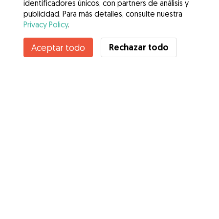
identificadores únicos, con partners de análisis y
publicidad. Para más detalles, consulte nuestra
Privacy Policy
.
Rechazar todo
Aceptar todo
Servicios
Cómo funciona
Sobre Gudog
Opiniones
Cobertura Veterinaria
Consejos para dueños de perros
Consejos para cuidadores