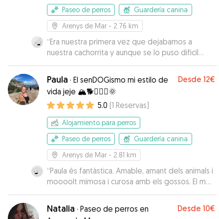
Paseo de perros
Guardería canina
Arenys de Mar
- 2.76 km
“
Era nuestra primera vez que dejabamos a
nuestra cachorrita y aunque se lo puso dificil
Nahuel hizo todo lo posible para que se sintiera
como en casa e informandonos en cada
Paula
Desde
12€
·
El senDOGismo mi estilo de
momento! Si tendría ocasión repetiría! Muy
vida jeje 🏔️🐕🏃🏽‍♀️🌞
responsable y se nota que ama a los animales!
”
5.0
(
1
Reservas
)
Alojamiento para perros
Paseo de perros
Guardería canina
Arenys de Mar
- 2.81 km
“
Paula és fantàstica. Amable, amant dels animals i
moooolt mimosa i curosa amb els gossos. El meu
gos, tant en el Meet and Greet com a l'estada,
va contactar amb la Paula com si la conegués de
Natalia
Desde
10€
·
Paseo de perros en
tota la vida. Una passada!!!!
”