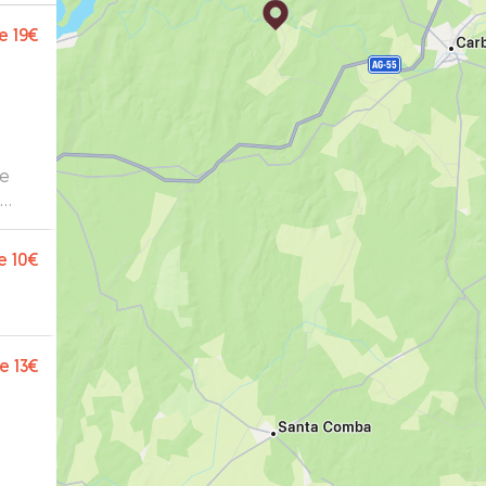
e
19€
ue
a
”
e
10€
e
13€