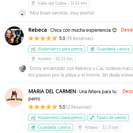
Valle del Dubra
- 31.33 km
“
Muy buen servicio, muy atenta
”
Rebeca
Desd
·
Chica con mucha experiencia 😊
5.0
(
19
Reservas
)
Alojamiento para perros
Guardería canina
Arteixo
- 32.23 km
“
Estoy encantado con Rebeca y Cas todavía más 
los paseos por la playa y el monte. Sin duda volve
repetir.
”
MARIA DEL CARMEN
Des
·
Una ñiñera para tu
perro
5.0
(
2
Reservas
)
Alojamiento para perros
Paseo de perros
Guardería canina
Arteixo
- 32.31 km