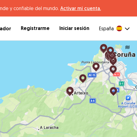
ande y confiable del mundo.
Activar mi cuenta.
Registrarme
Iniciar sesión
dador
España