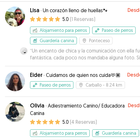
Lisa
Desd
·
Un corazón lleno de huellas🐾
5.0
(
1
Reservas
)
Alojamiento para perros
Paseo de perros
Guardería canina
Ponteceso
“
Un encanto de chica y la comunicación con ella f
fantástica, cada poco nos mandaba alguna foto. Si
vuelvo aquí desde luego contaría otra vez con ell
Eider
Desd
·
Cuidamos de quien nos cuida🫶🏽
Paseo de perros
Carballo
- 8.24 km
Olivia
Desd
·
Adiestramiento Canino/ Educadora
Canina
5.0
(
4
Reservas
)
Alojamiento para perros
Guardería canina