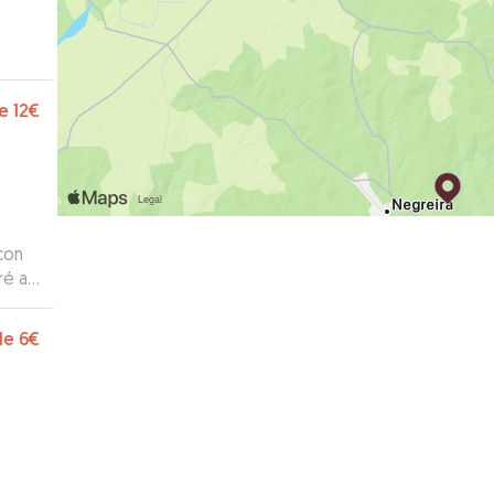
e
12€
con
ré a
de
6€