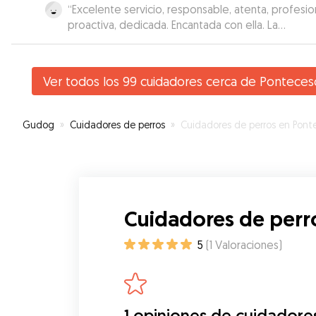
“
Excelente servicio, responsable, atenta, profesion
proactiva, dedicada. Encantada con ella. La
recomiendo al 100%.
”
Ver todos los 99 cuidadores cerca de Ponteces
Gudog
»
Cuidadores de perros
»
Cuidadores de perros en Pontece
Cuidadores de perr
5
(
1
Valoraciones
)
1 opiniones de cuidadore