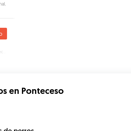
al,
o
so
os en Ponteceso
s de perros