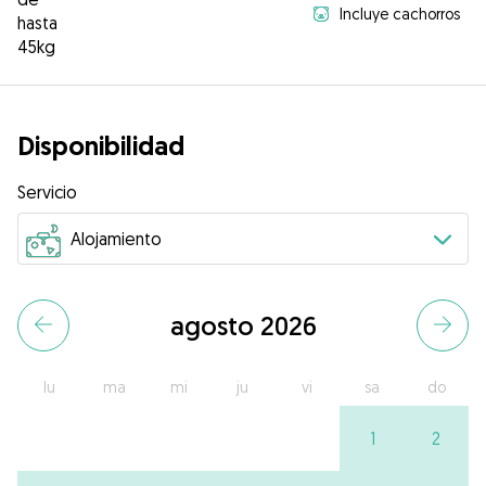
Incluye cachorros
hasta
45kg
Disponibilidad
Servicio
agosto 2026
lu
ma
mi
ju
vi
sa
do
1
2