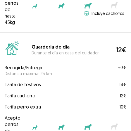
perros
de
Incluye cachorros
hasta
45kg
Guardería de día
12€
Durante el día en casa del cuidador
Recogida/Entrega
+
3€
Distancia máxima: 25 km
Tarifa de festivos
14€
Tarifa cachorro
12€
Tarifa perro extra
10€
Acepto
perros
de