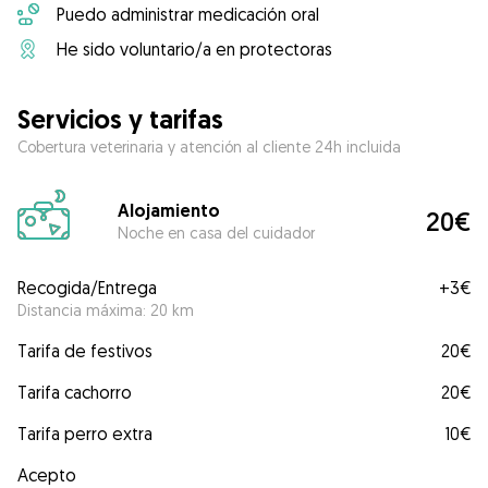
Puedo administrar medicación oral
He sido voluntario/a en protectoras
Servicios y tarifas
Cobertura veterinaria y atención al cliente 24h incluida
Alojamiento
20€
Noche en casa del cuidador
Recogida/Entrega
+
3€
Distancia máxima: 20 km
Tarifa de festivos
20€
Tarifa cachorro
20€
Tarifa perro extra
10€
Acepto