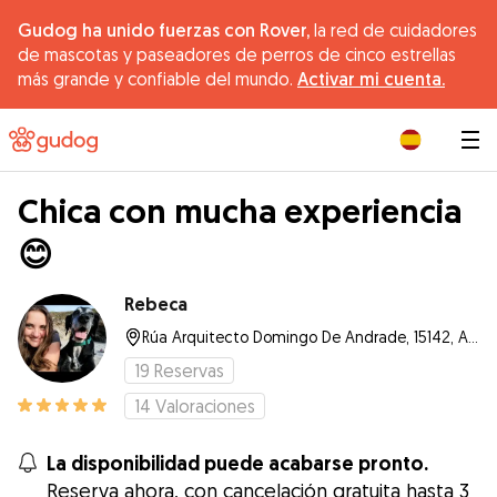
Gudog ha unido fuerzas con Rover,
la red de cuidadores
de mascotas y paseadores de perros de cinco estrellas
más grande y confiable del mundo.
Activar mi cuenta.
|
Chica con mucha experiencia
😊
Rebeca
Rúa Arquitecto Domingo De Andrade, 15142, Arteixo
19
Reservas
14
Valoraciones
La disponibilidad puede acabarse pronto.
Reserva ahora, con cancelación gratuita hasta 3