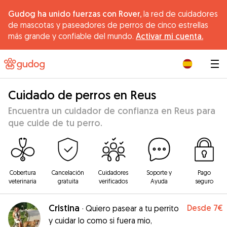
Gudog ha unido fuerzas con Rover,
la red de cuidadores
de mascotas y paseadores de perros de cinco estrellas
más grande y confiable del mundo.
Activar mi cuenta.
|
Cuidado de perros en Reus
Encuentra un cuidador de confianza en Reus para
que cuide de tu perro.
Cobertura
Cancelación
Cuidadores
Soporte y
Pago
veterinaria
gratuita
verificados
Ayuda
seguro
Cristina
Desde
7€
·
Quiero pasear a tu perrito
y cuidar lo como si fuera mio,