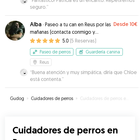
“
Fantástico! Patricia es un encanto. Repetiremos
seguro.
”
Alba
Desde
10€
·
Paseo a tu can en Reus por las
mañanas (contacta conmigo y
vemos horarios). Además cuidadora
5.0
(
5
Reservas
)
en fin de semana.
Paseo de perros
Guardería canina
Reus
“
Buena atención y muy simpática, diría que Chloe
está contenta.
”
Gudog
»
Cuidadores de perros
»
Cuidadores de perros en Reus
Cuidadores de perros en