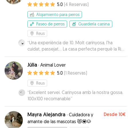
5.0
(
4
Reservas
)
Alojamiento para perros
Paseo de perros
Guardería canina
Reus
“
Una experiència de 10. Molt carinyosa, l'ha
cuidat, passejat... La casa perfecta perquè la Rita
pogués esbargir-se i es trobés com a casa.
Repetirem!
”
Júlia
·
Animal Lover
5.0
(
1
Reservas
)
Reus
“
Excelent servei. Carinyosa amb la nostra gossa.
100x100 recomanable
”
Mayra Alejandra
Desde
10€
·
Cuidadora y
amante de las mascotas 😻💟🐶