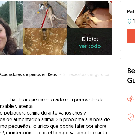
Pat
10
fotos
ver
10 fotos
ver todo
todo
Be
Cuidadores de perros en Reus
»
Si necesitas canguro canino no dudes en llamarme :)
G
se podria decir que me e criado con perros desde
sable y atenta.
 peluquera canina durante varios años y
da de alimentación animal. Sin problema a la hora de
mo pequeños, lo unico que podria fallar por ahora
PP, mi intención es con el tiempo sacarmelo cuanto