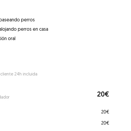
 paseando perros
alojando perros en casa
ión oral
 cliente 24h incluida
20€
dador
20€
20€