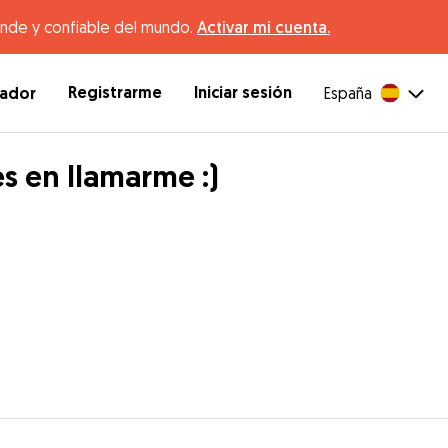
ande y confiable del mundo.
Activar mi cuenta.
Registrarme
Iniciar sesión
dador
España
s en llamarme :)