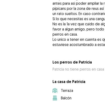
antes para asi poder ampliar l
pipicans por la zona de reus así 
un rato sueltos. En caso contrar
Si lo que necesitas es una cangu
No es la 1a vez que cuido de al
favor a algun amigo, pero todo
perros en casa.
Lo unico a tener en cuenta es 
estuviese acostumbrado a estar
Los perros de Patricia
Patricia no tiene perros en casa
La casa de Patricia
Terraza
Balcón