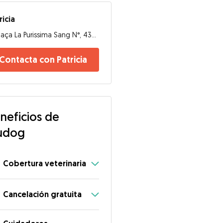
ricia
Plaça La Purissima Sang N°, 43850, Reus
Contacta con Patricia
neficios de
udog
Cobertura veterinaria
Cancelación gratuita