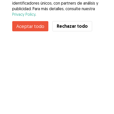
identificadores únicos, con partners de análisis y
publicidad. Para más detalles, consulte nuestra
Privacy Policy
.
Contacta con Adrián
Rechazar todo
Aceptar todo
¿Conoces los Beneficios de Gudog? Ver más
Servicios
Cómo funciona
Sobre Gudog
Opiniones
Cobertura Veterinaria
Consejos para dueños de perros
Consejos para cuidadores