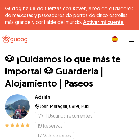
Gudog ha unido fuerzas con Rover,
la red de cuidadores
de mascotas y paseadores de perros de cinco estrellas
más grande y confiable del mundo.
Activar mi cuenta.
|
🐶 ¡Cuidamos lo que más te
importa! 🐶 Guardería |
Alojamiento | Paseos
Adrián
Joan Maragall, 08191, Rubí
1
Usuarios recurrentes
19
Reservas
17
Valoraciones