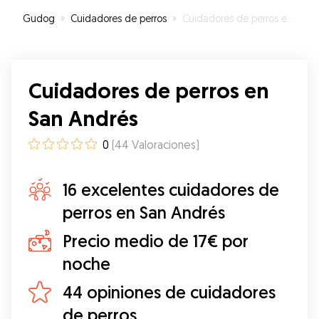
muchísimo de sus paseos. Super
Gudog
»
Cuidadores de perros
»
Cuidadores de perros en San Andrés
recomendable.
”
Cuidadores de perros en
San Andrés
0
(
44
Valoraciones
)
16 excelentes cuidadores de
perros en San Andrés
Precio medio de 17€ por
noche
44 opiniones de cuidadores
de perros