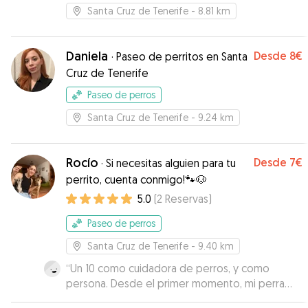
Santa Cruz de Tenerife
- 8.81 km
Daniela
Desde
8€
·
Paseo de perritos en Santa
Cruz de Tenerife
Paseo de perros
Santa Cruz de Tenerife
- 9.24 km
Rocío
Desde
7€
·
Si necesitas alguien para tu
perrito, cuenta conmigo!🐾🐶
5.0
(
2
Reservas
)
Paseo de perros
Santa Cruz de Tenerife
- 9.40 km
“
Un 10 como cuidadora de perros, y como
persona. Desde el primer momento, mi perra
Blue conectó con ella de maravilla y disfrutó