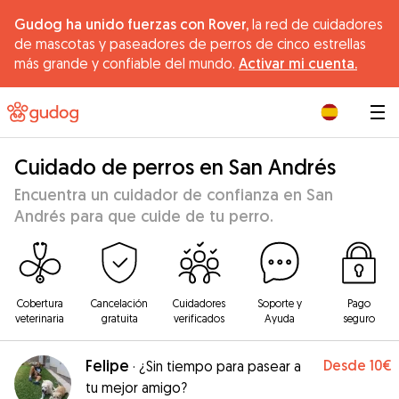
Gudog ha unido fuerzas con Rover,
la red de cuidadores
de mascotas y paseadores de perros de cinco estrellas
más grande y confiable del mundo.
Activar mi cuenta.
|
Cuidado de perros en San Andrés
Encuentra un cuidador de confianza en San
Andrés para que cuide de tu perro.
Cobertura
Cancelación
Cuidadores
Soporte y
Pago
veterinaria
gratuita
verificados
Ayuda
seguro
Felipe
Desde
10€
·
¿Sin tiempo para pasear a
tu mejor amigo?