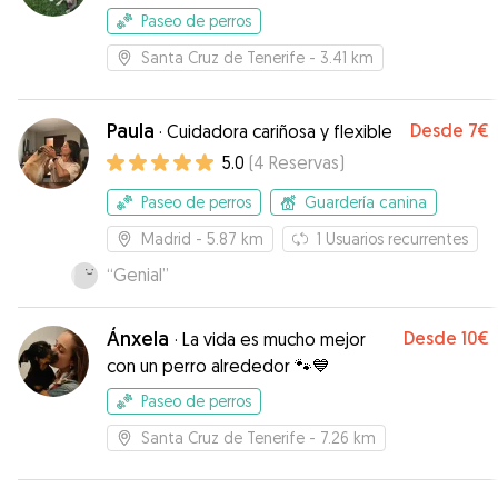
Paseo de perros
Santa Cruz de Tenerife
- 3.41 km
Paula
Desde
7€
·
Cuidadora cariñosa y flexible
5.0
(
4
Reservas
)
Paseo de perros
Guardería canina
Madrid
- 5.87 km
1
Usuarios recurrentes
“
Genial
”
Ánxela
Desde
10€
·
La vida es mucho mejor
con un perro alrededor 🐾💙
Paseo de perros
Santa Cruz de Tenerife
- 7.26 km