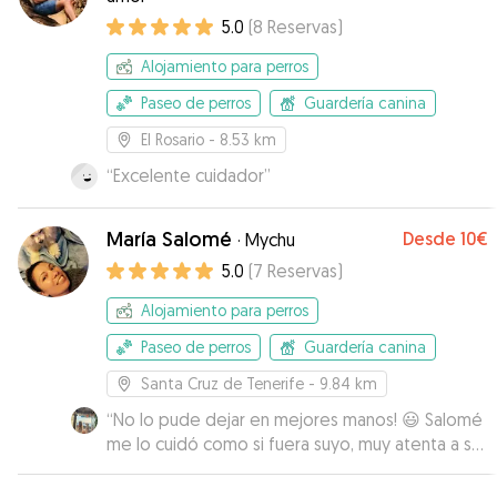
5.0
(
8
Reservas
)
Alojamiento para perros
Paseo de perros
Guardería canina
El Rosario
- 8.53 km
“
Excelente cuidador
”
María Salomé
Desde
10€
·
Mychu
5.0
(
7
Reservas
)
Alojamiento para perros
Paseo de perros
Guardería canina
Santa Cruz de Tenerife
- 9.84 km
“
No lo pude dejar en mejores manos! 😃 Salomé
me lo cuidó como si fuera suyo, muy atenta a sus
necesidades, me mandaba fotos de cómo
estaba, lo mimó... Sin duda volvería a dejarlo con