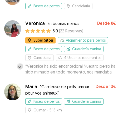
Paseo de perros
Candelaria
Verónica
Desde
8€
·
En buenas manos
5.0
(
22
Reservas
)
Super Sitter
Alojamiento para perros
Paseo de perros
Guardería canina
Candelaria
4
Usuarios recurrentes
“
Verónica ha sido encantadora! Nuestro perro ha
sido mimado en todo momento, nos mandaba
fotos y vídeos de lo bien que se lo pasaban
juntos! Y esto trasmite mucha confianza y
Maria
Desde
10€
·
"Gardeuse de poils, amour
tranquilidad de dejar a nuestro hijo perruno en
pour vos animaux"
buenas manos, sin dudas algunas ya tenemos a
nuestra persona de confianza con quien dejar a
Paseo de perros
Guardería canina
nuestro peludo! Muchas gracias Verónica!
”
Güímar
- 5.16 km