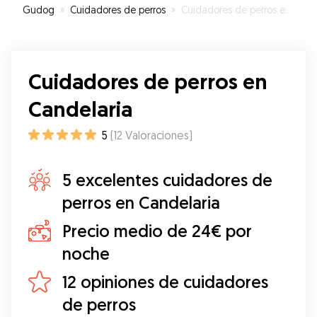
Gudog
»
Cuidadores de perros
»
Cuidadores de perros en Candelaria
ella
”
Cuidadores de perros en
Candelaria
5
(
12
Valoraciones
)
5 excelentes cuidadores de
perros en Candelaria
Precio medio de 24€ por
noche
12 opiniones de cuidadores
de perros