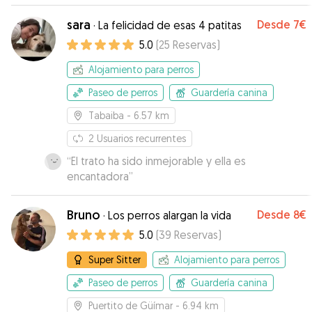
sara
Desde
7€
·
La felicidad de esas 4 patitas
5.0
(
25
Reservas
)
Alojamiento para perros
Paseo de perros
Guardería canina
Tabaiba
- 6.57 km
2
Usuarios recurrentes
“
El trato ha sido inmejorable y ella es
encantadora
”
Bruno
Desde
8€
·
Los perros alargan la vida
5.0
(
39
Reservas
)
Super Sitter
Alojamiento para perros
Paseo de perros
Guardería canina
Puertito de Güímar
- 6.94 km