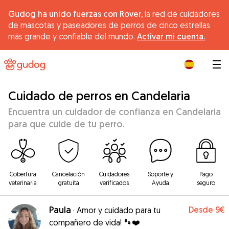
Gudog ha unido fuerzas con Rover,
la red de cuidadores
de mascotas y paseadores de perros de cinco estrellas
más grande y confiable del mundo.
Activar mi cuenta.
|
Cuidado de perros en Candelaria
Encuentra un cuidador de confianza en Candelaria
para que cuide de tu perro.
Cobertura
Cancelación
Cuidadores
Soporte y
Pago
veterinaria
gratuita
verificados
Ayuda
seguro
Paula
Desde
9€
·
Amor y cuidado para tu
compañero de vida! 🐾❤️