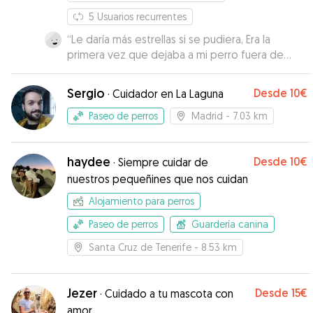
5
Usuarios recurrentes
“
Le daría más estrellas si se pudiera, Era la
primera vez que dejaba a mi perro fuera de
casa, tenía mucho miedo y muchas dudas, pero
gracias a Bruno pude desconectar sabiendo que
Sergio
Desde
10€
·
Cuidador en La Laguna
Odín estaba en las manos perfectas... el mundo
necesita mas gente como él. Infinitas gracias por
Paseo de perros
Madrid
- 7.03 km
hacer que mi bebé también lo pasara en grande.
Esta claro que acudiré a él siempre que lo
haydee
Desde
10€
necesite.😀🤗🙏
·
Siempre cuidar de
”
nuestros pequeñines que nos cuidan
Alojamiento para perros
Paseo de perros
Guardería canina
Santa Cruz de Tenerife
- 8.53 km
Jezer
Desde
15€
·
Cuidado a tu mascota con
amor