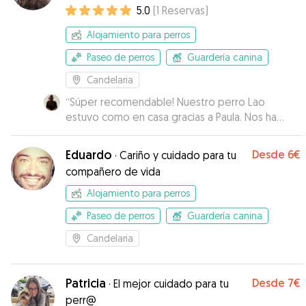
5.0
(
1
Reservas
)
Alojamiento para perros
Paseo de perros
Guardería canina
Candelaria
“
Súper recomendable! Nuestro perro Lao
estuvo como en casa gracias a Paula. Nos ha
encantado el trato y la atención que le ha dado,
así como la comunicación que ha tenido con
Eduardo
Desde
6€
·
Cariño y cuidado para tu
nosotras en todo momento. Estuvimos muy
compañero de vida
tranquilas. Además tiene otro perro con el que
se llevó genial! Sin duda repetiremos.
Alojamiento para perros
Muchísimas gracias por todo, Paula 😄
”
Paseo de perros
Guardería canina
Candelaria
Patricia
Desde
7€
·
El mejor cuidado para tu
perr@