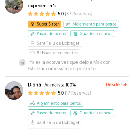
experiencia🐾
5.0
(
37
Reservas
)
Super Sitter
Alojamiento para perros
Paseo de perros
Guardería canina
Sant Feliu de Llobregat
8
Usuarios recurrentes
“
Ya es la octava vez que dejo a Max con
Estefani, como siempre perfecto.
”
Diana
Desde
15€
·
Animalista 100%
5.0
(
17
Reservas
)
Alojamiento para perros
Paseo de perros
Guardería canina
Sant Feliu de Llobregat