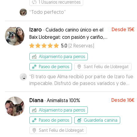
1
Usuarios recurrentes
“
Todo perfecto
”
Izaro
Desde
15€
·
Cuidado canino único en el
Baix Llobregat: con pasión y cariño,
como si fueran parte de mi familia."
5.0
(
2
Reservas
)
Alojamiento para perros
Paseo de perros
Sant Feliu de Llobregat
“
El trato que Alma recibió por parte de Izaro fue
impecable. Disfrutó de paseos variados y de
calidad, justo lo que necesita y agradece. Izaro
se mantuvo en contacto conmigo de forma
Diana
Desde
16€
·
Animalista 100%
constante, compartiendo fotos y vídeos que
mostraban cómo estaba yendo. Además, el
Alojamiento para perros
hecho de que Alma pudiera compartir tiempo
Paseo de perros
Guardería canina
con su perrita Vinyet fue un plus valioso, convivir
con otra perrita equilibrada y amigable hizo su
Sant Feliu de Llobregat