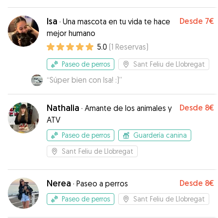
estancia aún más enriquecedora. Sin duda, fue un
gran acierto dejar a Alma bajo su cuidado. ✨✨✨
”
Isa
Desde
7€
·
Una mascota en tu vida te hace
mejor humano
5.0
(
1
Reservas
)
Paseo de perros
Sant Feliu de Llobregat
“
Súper bien con Isa! :)
”
Nathalia
Desde
8€
·
Amante de los animales y
ATV
Paseo de perros
Guardería canina
Sant Feliu de Llobregat
Nerea
Desde
8€
·
Paseo a perros
Paseo de perros
Sant Feliu de Llobregat