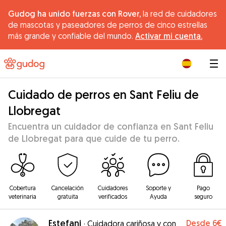
Gudog ha unido fuerzas con Rover,
la red de cuidadores
de mascotas y paseadores de perros de cinco estrellas
más grande y confiable del mundo.
Activar mi cuenta.
|
Cuidado de perros en Sant Feliu de
Llobregat
Encuentra un cuidador de confianza en Sant Feliu
de Llobregat para que cuide de tu perro.
Cobertura
Cancelación
Cuidadores
Soporte y
Pago
veterinaria
gratuita
verificados
Ayuda
seguro
Estefani
Desde
6€
·
Cuidadora cariñosa y con