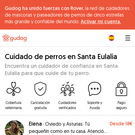
Gudog ha unido fuerzas con Rover,
la red de cuidadores
de mascotas y paseadores de perros de cinco estrellas
más grande y confiable del mundo.
Activar mi cuenta.
|
Cuidado de perros en Santa Eulalia
Encuentra un cuidador de confianza en Santa
Eulalia para que cuide de tu perro.
Cobertura
Cancelación
Cuidadores
Soporte y
Pago
veterinaria
gratuita
verificados
Ayuda
seguro
Elena
Desde
18€
·
Oviedo y Asturias. Tú
pequeñín como en tu casa. Atención