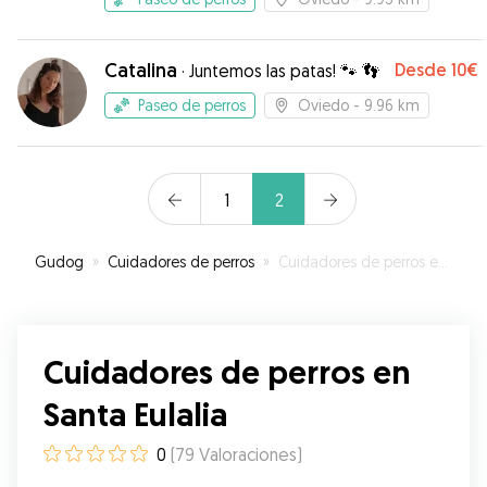
Catalina
Desde
10€
·
Juntemos las patas! 🐾 👣
Paseo de perros
Oviedo
- 9.96 km
1
2
Gudog
»
Cuidadores de perros
»
Cuidadores de perros en Santa Eulalia
Cuidadores de perros en
Santa Eulalia
0
(
79
Valoraciones
)