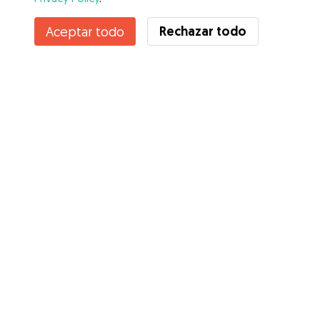
Rechazar todo
Aceptar todo
Servicios
Cómo funciona
Sobre Gudog
Opiniones
Cobertura Veterinaria
Consejos para dueños de perros
Consejos para cuidadores
Hazte cuidador