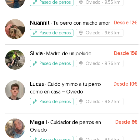
Paseo de perros
Oviedo
- 9.53 km
Nuannit
Desde
12€
·
Tu perro con mucho amor
Paseo de perros
Oviedo
- 9.63 km
Silvia
Desde
15€
·
Madre de un peludo
Paseo de perros
Oviedo
- 9.76 km
Lucas
Desde
10€
·
Cuido y mimo a tu perro
como en casa – Oviedo
Paseo de perros
Oviedo
- 9.82 km
Magali
Desde
8€
·
Cuidador de perros en
Oviedo
Paseo de perros
Oviedo
- 9.93 km