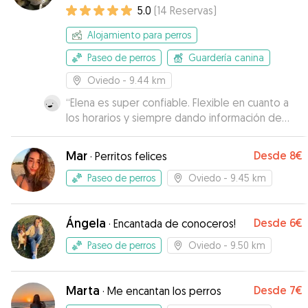
personalizada
5.0
(
14
Reservas
)
Alojamiento para perros
Paseo de perros
Guardería canina
Oviedo
- 9.44 km
“
Elena es super confiable. Flexible en cuanto a
los horarios y siempre dando información de
como la estaba pasando Moka. Totalmente
recomendable.
”
Mar
Desde
8€
·
Perritos felices
Paseo de perros
Oviedo
- 9.45 km
Ángela
Desde
6€
·
Encantada de conoceros!
Paseo de perros
Oviedo
- 9.50 km
Marta
Desde
7€
·
Me encantan los perros