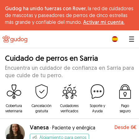
Gudog ha unido fuerzas con Rover,
la red de cuidadores
de mascotas y paseadores de perros de cinco estrellas
más grande y confiable del mundo.
Activar mi cuenta.
|
Cuidado de perros en Sarria
Encuentra un cuidador de confianza en Sarria para
que cuide de tu perro.
Cobertura
Cancelación
Cuidadores
Soporte y
Pago
veterinaria
gratuita
verificados
Ayuda
seguro
Vanesa
Desde
6€
·
Paciente y enérgica
Alojamiento para perros