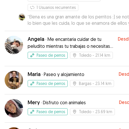
y contándome donde estaba mi perrita en cada
1
Usuarios recurrentes
momento. Viviendo momentos diarios con ellos 
estaría igual con nosotros. Con lo difícil que me re
“
Elena es una gran amante de los perritos :) se no
dejarla, Natalia y su familia me lo hizo más fácil.
lo bien que les cuida, lo que se enamora de ellos 
Volveríamos a repetir. Muchas gracias ☺️
que disfruta de tenerlos! Contaremos contigo, sin
”
duda :)
”
Angela
Desd
·
Me encantaria cuidar de tu
peludito mientras tu trabajas o necesitas
salir de casa!
Paseo de perros
Toledo
- 21.14 km
Maria
Des
·
Paseo y alojamiento
Paseo de perros
Bargas
- 23.14 km
Mery
Des
·
Disfruto con animales
Paseo de perros
Toledo
- 23.69 km