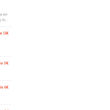
como
sulta
ta en
y lo
e
13€
de
11€
de
6€