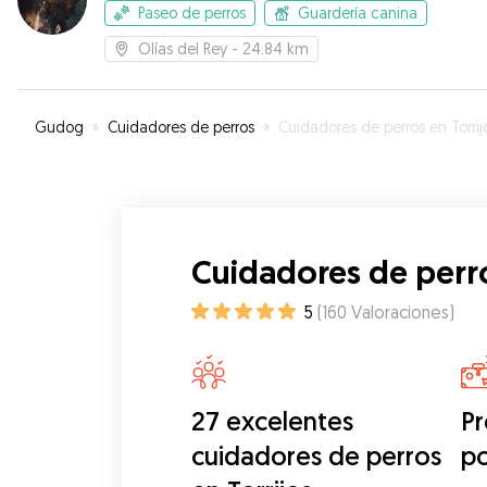
Paseo de perros
Guardería canina
Olías del Rey
- 24.84 km
Gudog
»
Cuidadores de perros
»
Cuidadores de perros en Torrij
Cuidadores de perro
5
(
160
Valoraciones
)
27 excelentes
Pr
cuidadores de perros
p