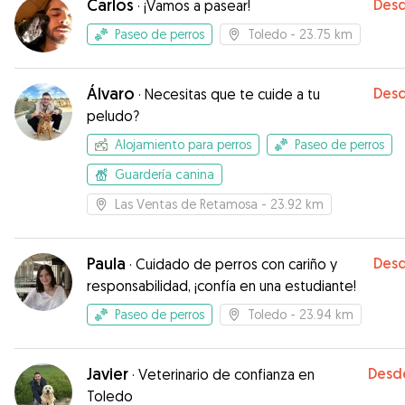
Carlos
Des
·
¡Vamos a pasear!
Paseo de perros
Toledo
- 23.75 km
Álvaro
Des
·
Necesitas que te cuide a tu
peludo?
Alojamiento para perros
Paseo de perros
Guardería canina
Las Ventas de Retamosa
- 23.92 km
Paula
Des
·
Cuidado de perros con cariño y
responsabilidad, ¡confía en una estudiante!
Paseo de perros
Toledo
- 23.94 km
Javier
Desd
·
Veterinario de confianza en
Toledo