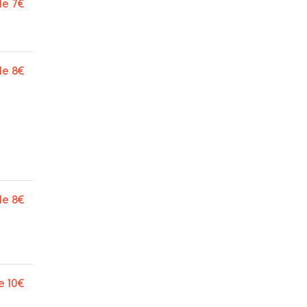
de
7€
de
8€
de
8€
e
10€