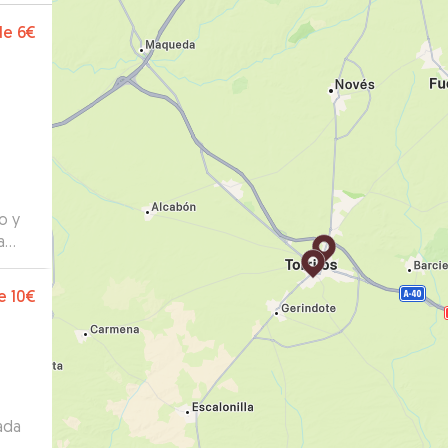
de
6€
o y
a
e
10€
ada