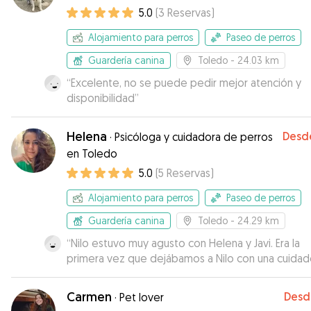
5.0
(
3
Reservas
)
Alojamiento para perros
Paseo de perros
Guardería canina
Toledo
- 24.03 km
“
Excelente, no se puede pedir mejor atención y
disponibilidad
”
Helena
Desd
·
Psicóloga y cuidadora de perros
en Toledo
5.0
(
5
Reservas
)
Alojamiento para perros
Paseo de perros
Guardería canina
Toledo
- 24.29 km
“
Nilo estuvo muy agusto con Helena y Javi. Era la
primera vez que dejábamos a Nilo con una cuidad
Si alguna vez volvemos a Toledo la dejaremos con
ellos sin pensarlo. Muchas gracias por todo.🥰
”
Carmen
Desd
·
Pet lover