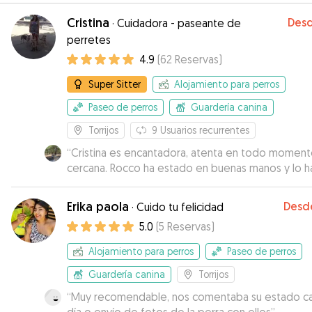
Cristina
Des
·
Cuidadora - paseante de
perretes
4.9
(
62
Reservas
)
Super Sitter
Alojamiento para perros
Paseo de perros
Guardería canina
Torrijos
9
Usuarios recurrentes
“
Cristina es encantadora, atenta en todo moment
cercana. Rocco ha estado en buenas manos y lo h
tratado genial.
”
Erika paola
Desd
·
Cuido tu felicidad
5.0
(
5
Reservas
)
Alojamiento para perros
Paseo de perros
Guardería canina
Torrijos
“
Muy recomendable, nos comentaba su estado c