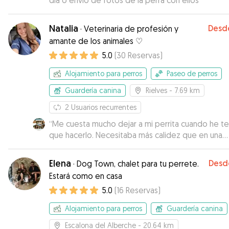
día o envío de fotos de la perra con ellos
”
Natalia
Desd
·
Veterinaria de profesión y
amante de los animales ♡
5.0
(
30
Reservas
)
Alojamiento para perros
Paseo de perros
Guardería canina
Rielves
- 7.69 km
2
Usuarios recurrentes
“
Me cuesta mucho dejar a mi perrita cuando he t
que hacerlo. Necesitaba más calidez que en una
residencia canina. Con Natalia estuve en todo
momento informada sobre mi perrita (mensajes, f
Elena
Desd
·
Dog Town, chalet para tu perrete.
vídeos, etc). Dejé a Danke ya con un problemilla e
Estará como en casa
piel, y Natalia fue rápida y eficaz en gestionarlo y 
5.0
(
16
Reservas
)
poderle aliviar, agradecí sus consejos y nos
coordinamos perfectamente las dos. Me daba
Alojamiento para perros
Guardería canina
tranquilidad saber que la estaba cuidando y
atendiendo como parte de su familia, siendo hon
Escalona del Alberche
- 20.64 km