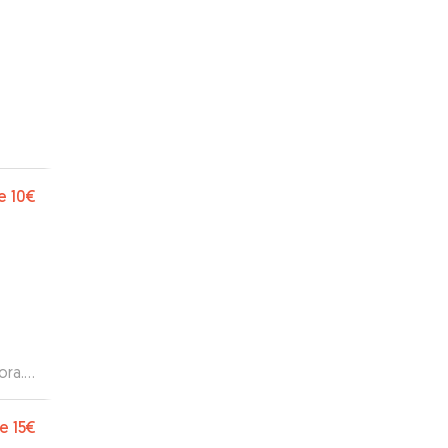
e
10€
ora.
e
15€