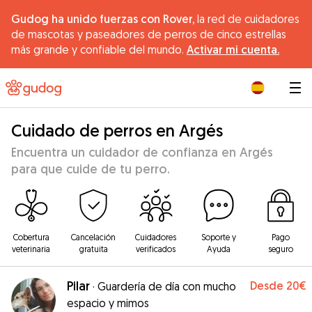
Gudog ha unido fuerzas con Rover,
la red de cuidadores
de mascotas y paseadores de perros de cinco estrellas
más grande y confiable del mundo.
Activar mi cuenta.
|
Cuidado de perros en Argés
Encuentra un cuidador de confianza en Argés
para que cuide de tu perro.
Cobertura
Cancelación
Cuidadores
Soporte y
Pago
veterinaria
gratuita
verificados
Ayuda
seguro
Pilar
Desde
20€
·
Guardería de día con mucho
espacio y mimos