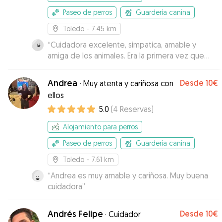
Paseo de perros
Guardería canina
Toledo
- 7.45 km
“
Cuidadora excelente, simpatica, amable y
amiga de los animales. Era la primera vez que
dejaba a mis perritas fuera de casa y ha sido una
tranquilidad encontrar una cuidadora así.
”
Andrea
Desde
10€
·
Muy atenta y cariñosa con
ellos
5.0
(
4
Reservas
)
Alojamiento para perros
Paseo de perros
Guardería canina
Toledo
- 7.61 km
“
Andrea es muy amable y cariñosa. Muy buena
cuidadora
”
Andrés Felipe
Desde
10€
·
Cuidador