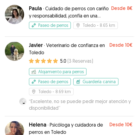
Paula
Desde
8€
·
Cuidado de perros con cariño
y responsabilidad, ¡confía en una
estudiante!
Paseo de perros
Toledo
- 8.65 km
Javier
Desde
10€
·
Veterinario de confianza en
Toledo
5.0
(
3
Reservas
)
Alojamiento para perros
Paseo de perros
Guardería canina
Toledo
- 8.69 km
“
Excelente, no se puede pedir mejor atención y
disponibilidad
”
Helena
Desde
10€
·
Psicóloga y cuidadora de
perros en Toledo