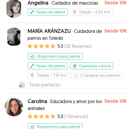
Angelina
Desde
10€
·
Cuidados de mascotas
perros, igual que Alex, su pareja. La recomiendo
con él y con su pareja, nos ha mandado fotos y
al máximo.
vídeos. Bruce se lo ha pasado genial con ellos y
”
Paseo de perros
Toledo
- 6.80 km
con sus perritos. Repetiría sin duda.
”
MARÍA ARÁNZAZU
Desde
10€
·
Cuidadora de
perros en Toledo
5.0
(
36
Reservas
)
Alojamiento para perros
Paseo de perros
Guardería canina
Toledo
- 7.15 km
3
Usuarios recurrentes
“
Todo perfecto
”
Carolina
Desde
10€
·
Educadora y amor por los
animales
5.0
(
1
Reservas
)
Alojamiento para perros