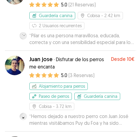
5.0
(
21
Reservas
)
Guardería canina
Cobisa
- 2.42 km
2
Usuarios recurrentes
“
Pilar es una persona maravillosa, educada,
correcta y con una sensibilidad especial para los
perros. Con disponibilidad absoluta y, siempre,
con ánimo de ayudar y resolver cualquier
Juan jose
Desde
10€
·
Disfrutar de los perros
problema que te pudiera surgir. Teníamos
me encanta
muchos miedos, pues nunca habíamos dejado
5.0
(
3
Reservas
)
nuestros perros, (Chico y Wasabi), con nadie,
pero esos temores han quedado más que
Alojamiento para perros
resueltos. La han cogido un cariño especial lo
cual demostraron durante la despedida. Nos
Paseo de perros
Guardería canina
temíamos la vuelta con unos perros nerviosos y
Cobisa
- 3.72 km
con ansiedad, debido a la separación. No
solamente no ha ocurrido esto sino que se les
“
Hemos dejado a nuestro perro con Juan José
nota relajados y felices. Pilar es una gran
mientras visitábamos Puy du Foa y ha sido
cuidadora, con dedicación, comportamiento
perfecto. Siempre ha contestado a nuestras
exquisito y entregada a nuestros amigos los
dudas enseguida y mientras Bruce ha estado