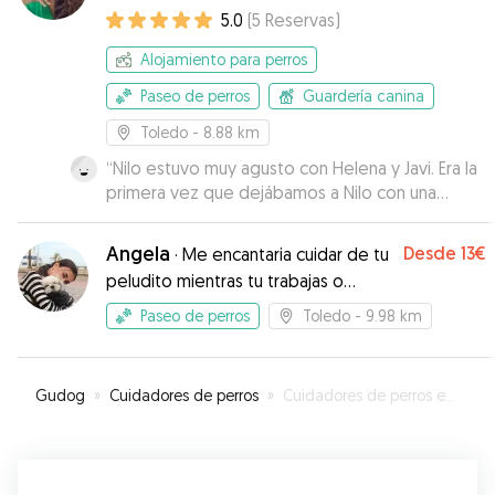
5.0
(
5
Reservas
)
Alojamiento para perros
Paseo de perros
Guardería canina
Toledo
- 8.88 km
“
Nilo estuvo muy agusto con Helena y Javi. Era la
primera vez que dejábamos a Nilo con una
cuidadora. Si alguna vez volvemos a Toledo la
dejaremos con ellos sin pensarlo. Muchas gracias
Angela
Desde
13€
·
Me encantaria cuidar de tu
por todo.🥰
”
peludito mientras tu trabajas o
necesitas salir de casa!
Paseo de perros
Toledo
- 9.98 km
Gudog
»
Cuidadores de perros
»
Cuidadores de perros en Argés