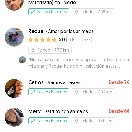
(veterinario) en Toledo
Paseo de perros
Toledo
- 7.68 km
Raquel
·
Amor por los animales.
5.0
(
15
Reservas
)
Toledo
- 7.77 km
“
Nunca había utilizado esta aplicación, busqué en
mi zona y Raquel ha sido mi salvación estas
vacaciones. Educada, cariñosa, responsable y su
familia estupenda. Manda fotos y vídeo que te
Carlos
Desde
7€
·
¡Vamos a pasear!
dan tranquilidad. Volveré a repetir, Gracias
Raquel!
”
Paseo de perros
Toledo
- 7.93 km
Mery
Desde
6€
·
Disfruto con animales
Paseo de perros
Toledo
- 8.58 km