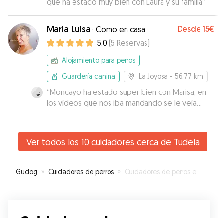
que ha estado muy bien con Laura y su familia
”
Maria Luisa
Desde
15€
·
Como en casa
5.0
(
5
Reservas
)
Alojamiento para perros
Guardería canina
La Joyosa
- 56.77 km
“
Moncayo ha estado super bien con Marisa, en
los vídeos que nos iba mandando se le veía
súper contento y tranquilo. Sin duda
repetiremos con ella.
”
Ver todos los 10 cuidadores cerca de Tudela
Gudog
»
Cuidadores de perros
»
Cuidadores de perros en Tudela