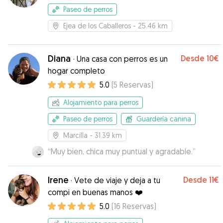
Paseo de perros
Ejea de los Caballeros
- 25.46 km
Diana
Desde
10€
·
Una casa con perros es un
hogar completo
5.0
(
5
Reservas
)
Alojamiento para perros
Paseo de perros
Guardería canina
Marcilla
- 31.39 km
“
Muy bien, chica muy puntual y agradable.
”
Irene
Desde
11€
·
Vete de viaje y deja a tu
compi en buenas manos ❤️
5.0
(
16
Reservas
)