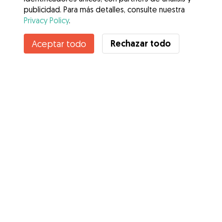
publicidad. Para más detalles, consulte nuestra
Privacy Policy
.
Rechazar todo
Aceptar todo
Servicios
Cómo funciona
Sobre Gudog
Opiniones
Cobertura Veterinaria
Consejos para dueños de perros
Consejos para cuidadores