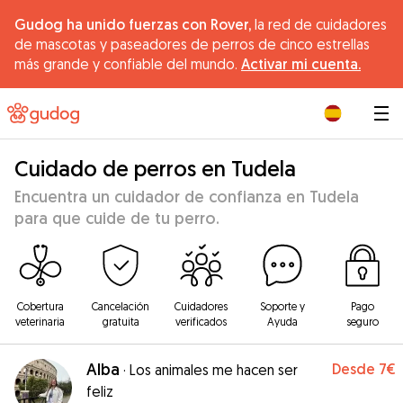
Gudog ha unido fuerzas con Rover,
la red de cuidadores
de mascotas y paseadores de perros de cinco estrellas
más grande y confiable del mundo.
Activar mi cuenta.
|
Cuidado de perros en Tudela
Encuentra un cuidador de confianza en Tudela
para que cuide de tu perro.
Cobertura
Cancelación
Cuidadores
Soporte y
Pago
veterinaria
gratuita
verificados
Ayuda
seguro
Alba
Desde
7€
·
Los animales me hacen ser
feliz