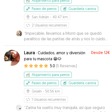
Alojamiento para perros
Paseo de perros
Guardería canina
San Adrián
- 40.47 km
2
Usuarios recurrentes
“
Impecable, llevamos a Monti que se quedó
paralítico de las patitas de atrás y nos lo cuido
como si fuera suyo. Muchas gracias por todo
”
Laura
Desde
12€
·
Cuidados, amor y diversión
para tu mascota 😁🐶
5.0
(
5
Reservas
)
Alojamiento para perros
Paseo de perros
Guardería canina
Grisén
- 50.56 km
1
Usuarios recurrentes
“
Zarina ha vuelto muy tranquila, así que seguro