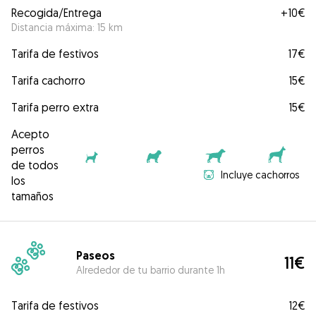
Recogida/Entrega
+
10€
Distancia máxima: 15 km
Tarifa de festivos
17€
Tarifa cachorro
15€
Tarifa perro extra
15€
Acepto
perros
de todos
Incluye cachorros
los
tamaños
Paseos
11€
Alrededor de tu barrio durante 1h
Tarifa de festivos
12€