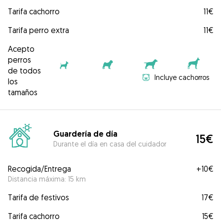
Tarifa cachorro
11€
Tarifa perro extra
11€
Acepto
perros
de todos
Incluye cachorros
los
tamaños
Guardería de día
15€
Durante el día en casa del cuidador
Recogida/Entrega
+
10€
Distancia máxima: 15 km
Tarifa de festivos
17€
Tarifa cachorro
15€