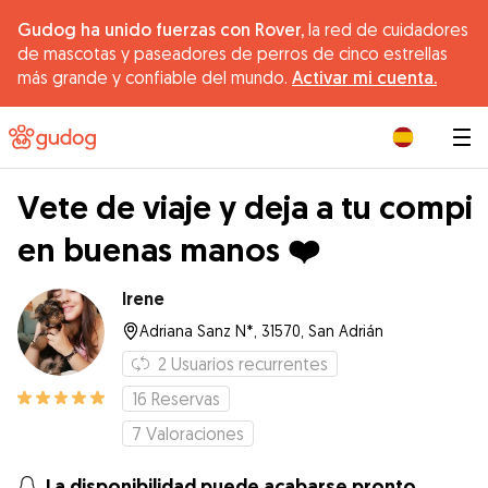
Gudog ha unido fuerzas con Rover,
la red de cuidadores
de mascotas y paseadores de perros de cinco estrellas
más grande y confiable del mundo.
Activar mi cuenta.
|
Vete de viaje y deja a tu compi
en buenas manos ❤️
Irene
Adriana Sanz N*, 31570, San Adrián
2
Usuarios recurrentes
16
Reservas
7
Valoraciones
La disponibilidad puede acabarse pronto.