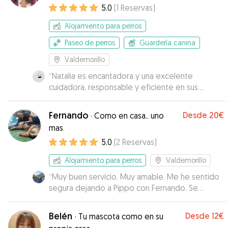
5.0
(
1
Reservas
)
Alojamiento para perros
Paseo de perros
Guardería canina
Valdemorillo
“
Natalia es encantadora y una excelente
cuidadora, responsable y eficiente en sus
compromisos y amante de los animales. Es muy
puntual . Es muy recomendable y se puede
Fernando
Desde
20€
·
Como en casa.. uno
confiar en ella. Ha sido una suerte conocerla y es
mas
una persona muy confiable para que cuide de
5.0
(
2
Reservas
)
nuestras queridas mascotas
”
Alojamiento para perros
Valdemorillo
“
Muy buen servicio. Muy amable. Me he sentido
segura dejando a Pippo con Fernando. Se
quedó tranquilo en cuando llego a la casa y lo he
recogido contento. La comunicación mientras
Belén
Desde
12€
·
Tu mascota como en su
estuvo con el ha sido muy buena : fotos,