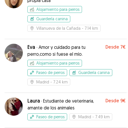
propia casa
feedback, etc…
”
Alojamiento para perros
Guardería canina
Villanueva de la Cañada
- 7.14 km
Eva
Desde
7€
·
Amor y cuidado para tu
perro,como si fuese el mío.
Alojamiento para perros
Paseo de perros
Guardería canina
Madrid
- 7.24 km
Laura
Desde
9€
·
Estudiante de veterinaria,
amante de los animales
Paseo de perros
Madrid
- 7.49 km