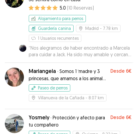
5.0
(
10
Reservas
)
Alojamiento para perros
Guardería canina
Madrid
- 7.78 km
1
Usuarios recurrentes
“
Nos alegramos de haber encontrado a Marcela
para cuidar a Jack. Ha sido muy amable y cercana
y tiene un espacio estupendo para los perros,
con jardín y cerca el campo para los paseos. Nos
Mariangela
Desde
6€
·
Somos 1 ‘madre y 3
ha mantenido informados de cómo estaba Jack
princesas, que amamos a los animales
y él ha estado a gusto y muy entretenido. Muy
y vamos todas las tardes al parque
recomendable.
”
Paseo de perros
Villanueva de la Cañada
- 8.07 km
Yosmely
Desde
6€
·
Protección y afecto para
tu compañero