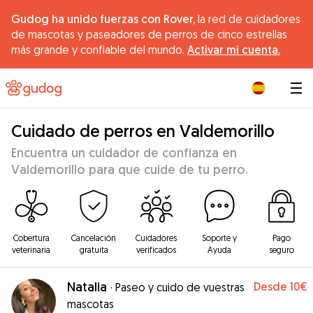
Gudog ha unido fuerzas con Rover,
la red de cuidadores
de mascotas y paseadores de perros de cinco estrellas
más grande y confiable del mundo.
Activar mi cuenta.
|
Cuidado de perros en Valdemorillo
Encuentra un cuidador de confianza en
Valdemorillo para que cuide de tu perro.
Cobertura
Cancelación
Cuidadores
Soporte y
Pago
veterinaria
gratuita
verificados
Ayuda
seguro
Natalia
Desde
10€
·
Paseo y cuido de vuestras
mascotas