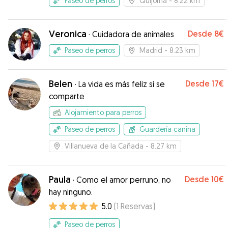
Paseo de perros
Quijorna
- 8.22 km
Veronica
Desde
8€
·
Cuidadora de animales
Paseo de perros
Madrid
- 8.23 km
Belen
Desde
17€
·
La vida es más feliz si se
comparte
Alojamiento para perros
Paseo de perros
Guardería canina
Villanueva de la Cañada
- 8.27 km
Paula
Desde
10€
·
Como el amor perruno, no
hay ninguno.
5.0
(
1
Reservas
)
Paseo de perros