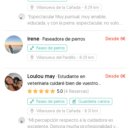
Villanueva de la Cañada
- 8.29 km
“
Espectacular Muy puntual, muy amable,
educada, y con la perra: espectacular, no solo
cariñosa, sino haciendo rutinas diarias y
adiestrado.
”
Irene
Desde
6€
·
Paseadora de perros
Paseo de perros
Villanueva del Pardillo
- 8.29 km
Loulou may
Desde
6€
·
Estudiante en
veterinaria cuidaré bien de vuestro
compañero😊
5.0
(
4
Reservas
)
Paseo de perros
Guardería canina
Villanueva de la Cañada
- 8.31 km
“
Mi percepción respecto a la cuidadora es
excelente. Denota mucha profesionalidad y