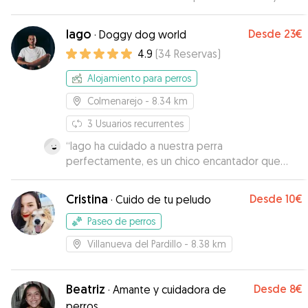
preocupación por su trabajo. Estoy muy
agradecida por sus atenciones y volvería a
Iago
Desde
23€
·
Doggy dog world
confiar en ella.
”
4.9
(
34
Reservas
)
Alojamiento para perros
Colmenarejo
- 8.34 km
3
Usuarios recurrentes
“
Iago ha cuidado a nuestra perra
perfectamente, es un chico encantador que
solo hace que facilitar las cosas. Sin duda
repetiremos
”
Cristina
Desde
10€
·
Cuido de tu peludo
Paseo de perros
Villanueva del Pardillo
- 8.38 km
Beatriz
Desde
8€
·
Amante y cuidadora de
perros