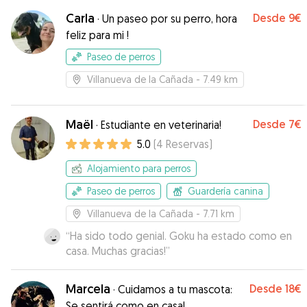
Carla
Desde
9€
·
Un paseo por su perro, hora
feliz para mi !
Paseo de perros
Villanueva de la Cañada
- 7.49 km
Maël
Desde
7€
·
Estudiante en veterinaria!
5.0
(
4
Reservas
)
Alojamiento para perros
Paseo de perros
Guardería canina
Villanueva de la Cañada
- 7.71 km
“
Ha sido todo genial. Goku ha estado como en
casa. Muchas gracias!
”
Marcela
Desde
18€
·
Cuidamos a tu mascota:
Se sentirá como en casa!