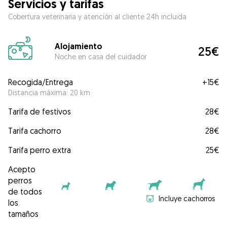
Servicios y tarifas
Cobertura veterinaria y atención al cliente 24h incluida
Alojamiento
25€
Noche en casa del cuidador
Recogida/Entrega
+
15€
Distancia máxima: 20 km
Tarifa de festivos
28€
Tarifa cachorro
28€
Tarifa perro extra
25€
Acepto
perros
de todos
Incluye cachorros
los
tamaños