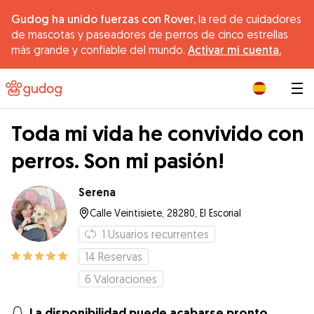
Gudog ha unido fuerzas con Rover,
la red de cuidadores
de mascotas y paseadores de perros de cinco estrellas
más grande y confiable del mundo.
Activar mi cuenta.
|
Toda mi vida he convivido con
perros. Son mi pasión!
Serena
Calle Veintisiete, 28280, El Escorial
1
Usuarios recurrentes
14
Reservas
6
Valoraciones
La disponibilidad puede acabarse pronto.