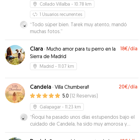
Collado Villalba
- 10.78 km
1
Usuarios recurrentes
“
Todo súper bien. Tarek muy atento, mandó
muchas fotos.
”
Clara
18€
/día
·
Mucho amor para tu perro en la
Sierra de Madrid
Madrid
- 11.07 km
Candela
20€
/día
·
Villa Chumbera!!
5.0
(
12
Reservas
)
Galapagar
- 11.23 km
“
Ñoqui ha pasado unos días estupendos bajo el
cuidado de Candela, ha sido muy amorosa y
paciente con él, y el hecho de compartir tiempo
con otros perros (y conejos, cerditos, etc) lo