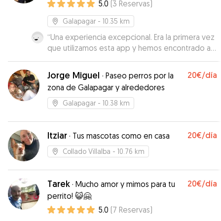
5.0
(
3
Reservas
)
recomendable.
”
Galapagar
- 10.35 km
“
Una experiencia excepcional. Era la primera vez
que utilizamos esta app y hemos encontrado a
los mejores cuidadores para nuestra perra.
Repetiremos cone ellos dudarlo.
”
Jorge Miguel
20€
/día
·
Paseo perros por la
zona de Galapagar y alrededores
Galapagar
- 10.38 km
Itziar
20€
/día
·
Tus mascotas como en casa
Collado Villalba
- 10.76 km
Tarek
20€
/día
·
Mucho amor y mimos para tu
perrito! 😺🤗
5.0
(
7
Reservas
)