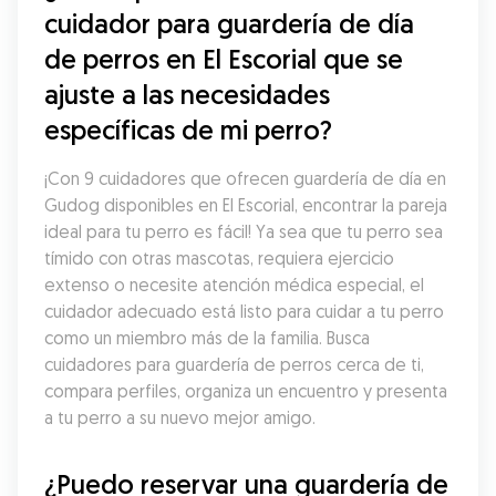
cuidador para guardería de día 
de perros en El Escorial que se 
ajuste a las necesidades 
específicas de mi perro?
¡Con 9 cuidadores que ofrecen guardería de día en 
Gudog disponibles en El Escorial, encontrar la pareja 
ideal para tu perro es fácil! Ya sea que tu perro sea 
tímido con otras mascotas, requiera ejercicio 
extenso o necesite atención médica especial, el 
cuidador adecuado está listo para cuidar a tu perro 
como un miembro más de la familia. Busca 
cuidadores para guardería de perros cerca de ti, 
compara perfiles, organiza un encuentro y presenta 
a tu perro a su nuevo mejor amigo.
¿Puedo reservar una guardería de 