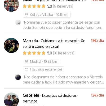
encuentras alguien con experiencia y vocación.
”
5.0
(
6
Reservas
)
Collado Villalba
- 10.15 km
“
Norma ha vuelto super contenta de estar con
Lucía. Se nota que Lucía la ha cuidado fenomenal,
y nos ha ido enviando fotos de todo lo que iban
haciendo los dos días que la hemos dejado.
Marcela
18€
/día
·
Cuidamos a tu mascota: Se
Ademas, Norma se ha llevado muy bien con sus
sentirá como en casa!
perritos (a pesar de que mi perra es muy
5.0
(
10
Reservas
)
miedosa y le suele costar al principio
relacionarse). Agradecida es poco :) :) Repetiría
Madrid
- 10.32 km
sin dudar
”
1
Usuarios recurrentes
“
Nos alegramos de haber encontrado a Marcela
para cuidar a Jack. Ha sido muy amable y cercana
y tiene un espacio estupendo para los perros,
con jardín y cerca el campo para los paseos. Nos
Gabriela
12€
/día
·
Expertos cuidadores
ha mantenido informados de cómo estaba Jack
perrunos
y él ha estado a gusto y muy entretenido. Muy