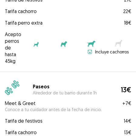
Tarifa cachorro
22€
Tarifa perro extra
18€
Acepto
perros
de
Incluye cachorros
hasta
45kg
Paseos
13€
Alrededor de tu barrio durante 1h
Meet & Greet
+
7€
Conoce a tu cuidador antes de la fecha de inicio.
Tarifa de festivos
14€
Tarifa cachorro
13€