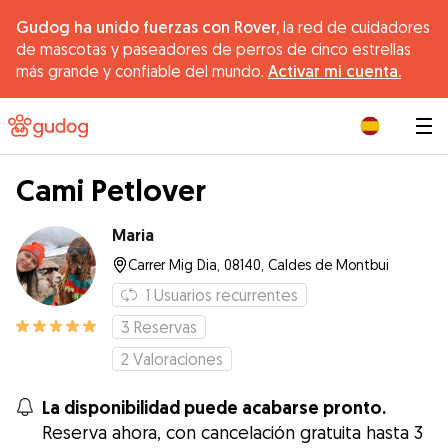
Gudog ha unido fuerzas con Rover,
la red de cuidadores
de mascotas y paseadores de perros de cinco estrellas
más grande y confiable del mundo.
Activar mi cuenta.
|
Cami Petlover
Maria
Carrer Mig Dia, 08140, Caldes de Montbui
1
Usuarios recurrentes
3
Reservas
2
Valoraciones
La disponibilidad puede acabarse pronto.
Reserva ahora, con cancelación gratuita hasta 3