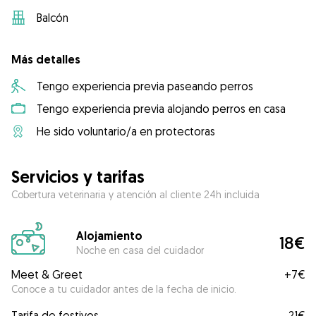
Balcón
Más detalles
Tengo experiencia previa paseando perros
Tengo experiencia previa alojando perros en casa
He sido voluntario/a en protectoras
Servicios y tarifas
Cobertura veterinaria y atención al cliente 24h incluida
Alojamiento
18€
Noche en casa del cuidador
Meet & Greet
+
7€
Conoce a tu cuidador antes de la fecha de inicio.
Tarifa de festivos
21€