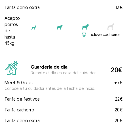
Tarifa perro extra
13€
Acepto
perros
de
Incluye cachorros
hasta
45kg
Guardería de día
20€
Durante el día en casa del cuidador
Meet & Greet
+
7€
Conoce a tu cuidador antes de la fecha de inicio.
Tarifa de festivos
22€
Tarifa cachorro
20€
Tarifa perro extra
20€