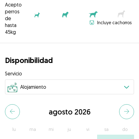
Acepto
perros
de
Incluye cachorros
hasta
45kg
Disponibilidad
Servicio
agosto 2026
lu
ma
mi
ju
vi
sa
do