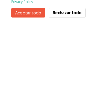
Privacy Policy
.
Contacta con Alejandra
Rechazar todo
Aceptar todo
¿Conoces los Beneficios de Gudog? Ver más
Servicios
Cómo funciona
Sobre Gudog
Opiniones
Cobertura Veterinaria
Consejos para dueños de perros
Consejos para cuidadores
Hazte cuidador