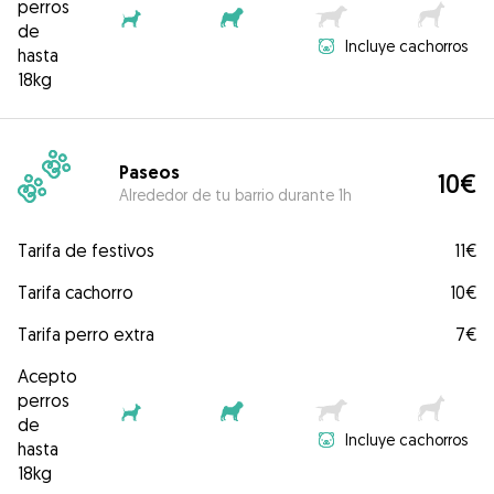
perros
de
Incluye cachorros
hasta
18kg
Paseos
10€
Alrededor de tu barrio durante 1h
Tarifa de festivos
11€
Tarifa cachorro
10€
Tarifa perro extra
7€
Acepto
perros
de
Incluye cachorros
hasta
18kg