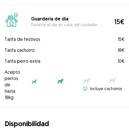
Guardería de día
15€
Durante el día en casa del cuidador
Tarifa de festivos
15€
Tarifa cachorro
18€
Tarifa perro extra
10€
Acepto
perros
de
Incluye cachorros
hasta
18kg
Disponibilidad