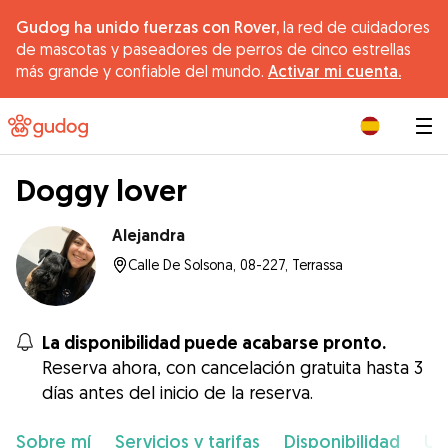
Gudog ha unido fuerzas con Rover,
la red de cuidadores
de mascotas y paseadores de perros de cinco estrellas
más grande y confiable del mundo.
Activar mi cuenta.
|
Doggy lover
Alejandra
Calle De Solsona, 08-227, Terrassa
La disponibilidad puede acabarse pronto.
Reserva ahora, con cancelación gratuita hasta 3
días antes del inicio de la reserva.
Sobre mí
Servicios y tarifas
Disponibilidad
Ub