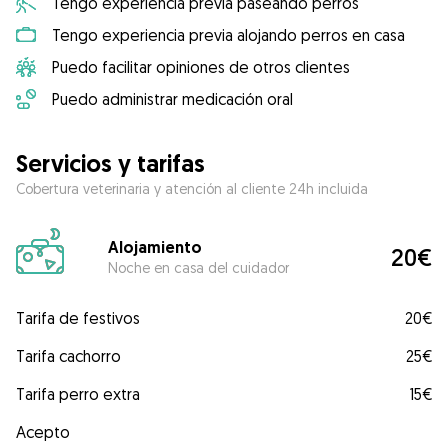
Tengo experiencia previa paseando perros
Tengo experiencia previa alojando perros en casa
Puedo facilitar opiniones de otros clientes
Puedo administrar medicación oral
Servicios y tarifas
Cobertura veterinaria y atención al cliente 24h incluida
Alojamiento
20€
Noche en casa del cuidador
Tarifa de festivos
20€
Tarifa cachorro
25€
Tarifa perro extra
15€
Acepto