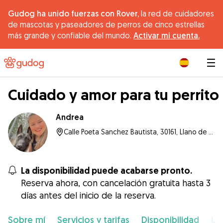
Gudog ha unido fuerzas con Rover,
la red de cuidadores
de mascotas y paseadores de perros de cinco estrellas
más grande y confiable del mundo.
Activar mi cuenta.
|
Cuidado y amor para tu perrito
Andrea
Calle Poeta Sanchez Bautista, 30161, Llano de Brujas
La disponibilidad puede acabarse pronto.
Reserva ahora, con cancelación gratuita hasta 3
días antes del inicio de la reserva.
Sobre mí
Servicios y tarifas
Disponibilidad
Ub