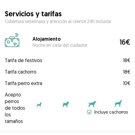
Servicios y tarifas
Cobertura veterinaria y atención al cliente 24h incluida
Alojamiento
16€
Noche en casa del cuidador
Tarifa de festivos
18€
Tarifa cachorro
18€
Tarifa perro extra
10€
Acepto
perros
de todos
Incluye cachorros
los
tamaños