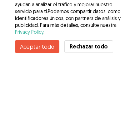
ayudan a analizar el tráfico y mejorar nuestro
servicio para ti.Podemos compartir datos, como
identificadores únicos, con partners de análisis y
publicidad. Para más detalles, consulte nuestra
Privacy Policy
.
Contacta con Andrea
Rechazar todo
Aceptar todo
¿Conoces los Beneficios de Gudog? Ver más
Servicios
Cómo funciona
Sobre Gudog
Opiniones
Cobertura Veterinaria
Consejos para dueños de perros