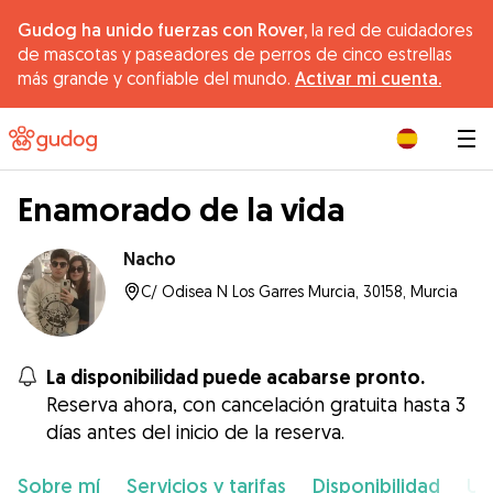
Gudog ha unido fuerzas con Rover,
la red de cuidadores
de mascotas y paseadores de perros de cinco estrellas
más grande y confiable del mundo.
Activar mi cuenta.
|
Enamorado de la vida
Nacho
C/ Odisea N Los Garres Murcia, 30158, Murcia
La disponibilidad puede acabarse pronto.
Reserva ahora, con cancelación gratuita hasta 3
días antes del inicio de la reserva.
Sobre mí
Servicios y tarifas
Disponibilidad
Ub