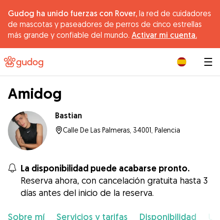
Gudog ha unido fuerzas con Rover,
la red de cuidadores
de mascotas y paseadores de perros de cinco estrellas
más grande y confiable del mundo.
Activar mi cuenta.
|
Amidog
Bastian
Calle De Las Palmeras, 34001, Palencia
La disponibilidad puede acabarse pronto.
Reserva ahora, con cancelación gratuita hasta 3
días antes del inicio de la reserva.
Sobre mí
Servicios y tarifas
Disponibilidad
Ub