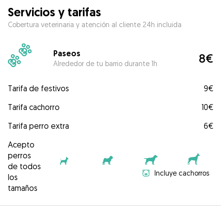
Servicios y tarifas
Cobertura veterinaria y atención al cliente 24h incluida
Paseos
8€
Alrededor de tu barrio durante 1h
Tarifa de festivos
9€
Tarifa cachorro
10€
Tarifa perro extra
6€
Acepto
perros
de todos
Incluye cachorros
los
tamaños