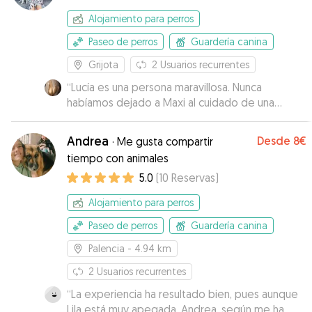
Alojamiento para perros
Paseo de perros
Guardería canina
Grijota
2
Usuarios recurrentes
“
Lucía es una persona maravillosa. Nunca
habíamos dejado a Maxi al cuidado de una
persona ajena pero nos demostró confianza
desde el minuto uno. Siendo Maxi un viejete
Andrea
Desde
8€
·
Me gusta compartir
cascarrabias le dio muchísimo cariño e hizo que
tiempo con animales
pudiéramos disfrutar de nuestra estancia con
5.0
(
10
Reservas
)
una tranquilidad que jamás hubiera esperado.
”
Alojamiento para perros
Paseo de perros
Guardería canina
Palencia
- 4.94 km
2
Usuarios recurrentes
“
La experiencia ha resultado bien, pues aunque
Lila está muy apegada, Andrea, según me ha