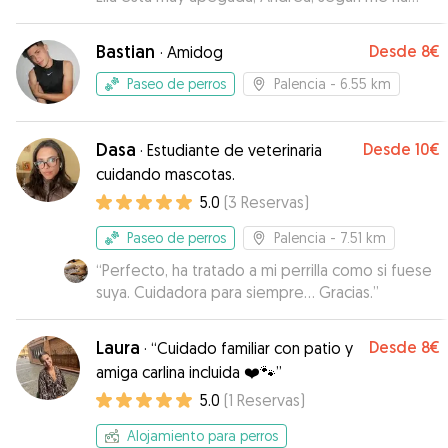
dicho, consiguió que se tranquilizara al cabo de 2
horas, y eso seguro que solo fue posible por su
Bastian
Desde
8€
·
Amidog
buen hacer, así que sin duda, cuando lo necesite,
volveré a recurrir a ella.
”
Paseo de perros
Palencia
- 6.55 km
Dasa
Desde
10€
·
Estudiante de veterinaria
cuidando mascotas.
5.0
(
3
Reservas
)
Paseo de perros
Palencia
- 7.51 km
“
Perfecto, ha tratado a mi perrilla como si fuese
suya. Cuidadora para siempre... Gracias.
”
Laura
Desde
8€
·
“Cuidado familiar con patio y
amiga carlina incluida ❤️🐾”
5.0
(
1
Reservas
)
Alojamiento para perros