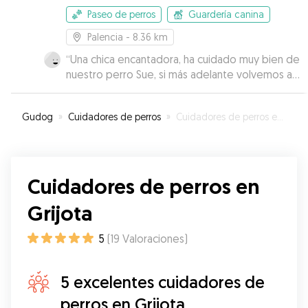
Paseo de perros
Guardería canina
Palencia
- 8.36 km
“
Una chica encantadora, ha cuidado muy bien de
nuestro perro Sue, si más adelante volvemos a
Palencia, seguro que repetiremos
”
Gudog
»
Cuidadores de perros
»
Cuidadores de perros en Grijota
Cuidadores de perros en
Grijota
5
(
19
Valoraciones
)
5 excelentes cuidadores de
perros en Grijota