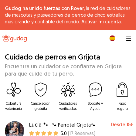
Gudog ha unido fuerzas con Rover,
la red de cuidadores
de mascotas y paseadores de perros de cinco estrellas
más grande y confiable del mundo.
Activar mi cuenta.
|
Cuidado de perros en Grijota
Encuentra un cuidador de confianza en Grijota
para que cuide de tu perro.
Cobertura
Cancelación
Cuidadores
Soporte y
Pago
veterinaria
gratuita
verificados
Ayuda
seguro
Lucía 🐾
Desde
15€
·
🐾 Perrotel Grijota🐾
5.0
(
17
Reservas
)