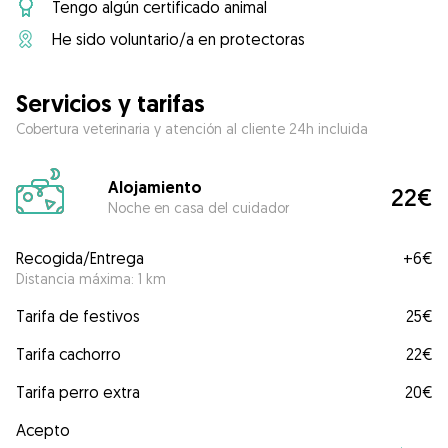
Tengo algún certificado animal
He sido voluntario/a en protectoras
Servicios y tarifas
Cobertura veterinaria y atención al cliente 24h incluida
Alojamiento
22€
Noche en casa del cuidador
Recogida/Entrega
+
6€
Distancia máxima: 1 km
Tarifa de festivos
25€
Tarifa cachorro
22€
Tarifa perro extra
20€
Acepto