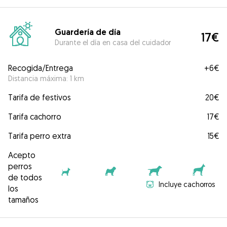
Guardería de día
17€
Durante el día en casa del cuidador
Recogida/Entrega
+
6€
Distancia máxima: 1 km
Tarifa de festivos
20€
Tarifa cachorro
17€
Tarifa perro extra
15€
Acepto
perros
de todos
Incluye cachorros
los
tamaños