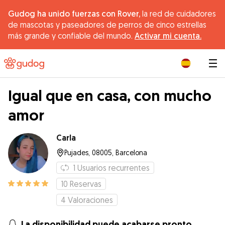
Gudog ha unido fuerzas con Rover,
la red de cuidadores
de mascotas y paseadores de perros de cinco estrellas
más grande y confiable del mundo.
Activar mi cuenta.
|
Igual que en casa, con mucho
amor
Carla
Pujades, 08005, Barcelona
1
Usuarios recurrentes
10
Reservas
4
Valoraciones
La disponibilidad puede acabarse pronto.