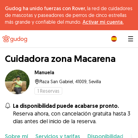
Gudog ha unido fuerzas con Rover,
la red de cuidadores
de mascotas y paseadores de perros de cinco estrellas
más grande y confiable del mundo.
Activar mi cuenta.
|
Cuidadora zona Macarena
Manuela
Plaza San Gabriel, 41009, Sevilla
1
Reservas
La disponibilidad puede acabarse pronto.
Reserva ahora, con cancelación gratuita hasta 3
días antes del inicio de la reserva.
Sobre mí
Servicios y tarifas
Disponibilidad
Ub