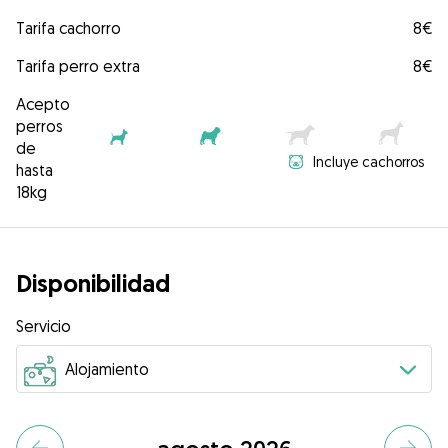
Tarifa cachorro
8€
Tarifa perro extra
8€
Acepto
perros
de
Incluye cachorros
hasta
18kg
Disponibilidad
Servicio