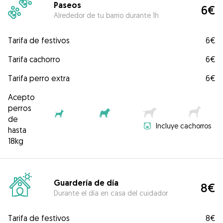
Paseos
6€
Alrededor de tu barrio durante 1h
Tarifa de festivos
6€
Tarifa cachorro
6€
Tarifa perro extra
6€
Acepto
perros
de
Incluye cachorros
hasta
18kg
Guardería de día
8€
Durante el día en casa del cuidador
Tarifa de festivos
8€