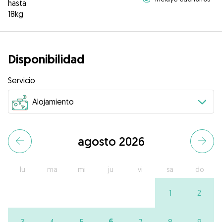
hasta
18kg
Disponibilidad
Servicio
agosto 2026
lu
ma
mi
ju
vi
sa
do
1
2
6