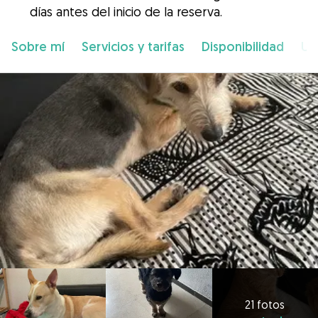
días antes del inicio de la reserva.
Sobre mí
Servicios y tarifas
Disponibilidad
Ub
21 fotos