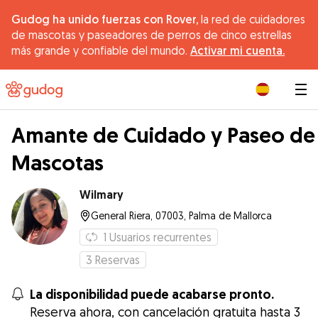
Gudog ha unido fuerzas con Rover,
la red de cuidadores
de mascotas y paseadores de perros de cinco estrellas
más grande y confiable del mundo.
Activar mi cuenta.
|
Amante de Cuidado y Paseo de
Mascotas
Wilmary
General Riera, 07003, Palma de Mallorca
1
Usuarios recurrentes
3
Reservas
La disponibilidad puede acabarse pronto.
Reserva ahora, con cancelación gratuita hasta 3