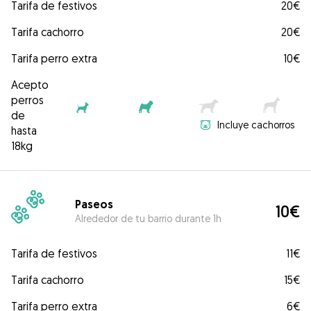
Tarifa de festivos
20€
Tarifa cachorro
20€
Tarifa perro extra
10€
Acepto
perros
de
Incluye cachorros
hasta
18kg
Paseos
10€
Alrededor de tu barrio durante 1h
Tarifa de festivos
11€
Tarifa cachorro
15€
Tarifa perro extra
6€