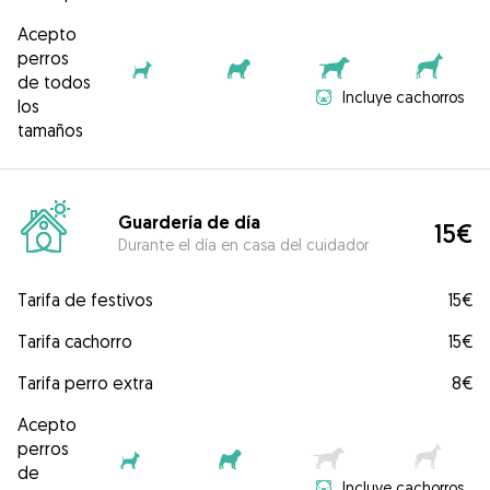
Acepto
perros
de todos
Incluye cachorros
los
tamaños
Guardería de día
15€
Durante el día en casa del cuidador
Tarifa de festivos
15€
Tarifa cachorro
15€
Tarifa perro extra
8€
Acepto
perros
de
Incluye cachorros