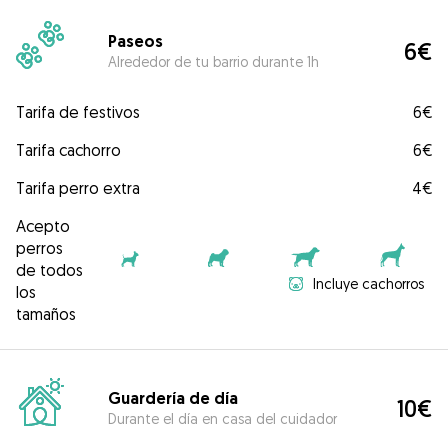
Paseos
6€
Alrededor de tu barrio durante 1h
Tarifa de festivos
6€
Tarifa cachorro
6€
Tarifa perro extra
4€
Acepto
perros
de todos
Incluye cachorros
los
tamaños
Guardería de día
10€
Durante el día en casa del cuidador