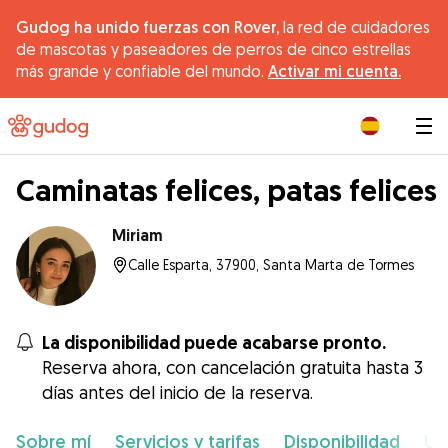
Gudog ha unido fuerzas con Rover,
la red de cuidadores
de mascotas y paseadores de perros de cinco estrellas
más grande y confiable del mundo.
Activar mi cuenta.
|
Caminatas felices, patas felices
Miriam
Calle Esparta, 37900, Santa Marta de Tormes
La disponibilidad puede acabarse pronto.
Reserva ahora, con cancelación gratuita hasta 3
días antes del inicio de la reserva.
Sobre mí
Servicios y tarifas
Disponibilidad
Ub