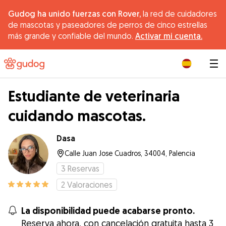
Gudog ha unido fuerzas con Rover,
la red de cuidadores
de mascotas y paseadores de perros de cinco estrellas
más grande y confiable del mundo.
Activar mi cuenta.
|
Estudiante de veterinaria
cuidando mascotas.
Dasa
Calle Juan Jose Cuadros, 34004, Palencia
3
Reservas
2
Valoraciones
La disponibilidad puede acabarse pronto.
Reserva ahora, con cancelación gratuita hasta 3