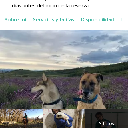
días antes del inicio de la reserva.
Sobre mí
Servicios y tarifas
Disponibilidad
Ub
9 fotos