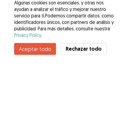
Algunas cookies son esenciales, y otras nos
ayudan a analizar el tráfico y mejorar nuestro
servicio para ti.Podemos compartir datos, como
identificadores únicos, con partners de análisis y
publicidad. Para más detalles, consulte nuestra
Privacy Policy
.
Contacta con Claudia
Rechazar todo
Aceptar todo
¿Conoces los Beneficios de Gudog? Ver más
Servicios
Cómo funciona
Sobre Gudog
Opiniones
Cobertura Veterinaria