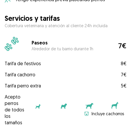
Servicios y tarifas
Cobertura veterinaria y atención al cliente 24h incluida
Paseos
7€
Alrededor de tu barrio durante 1h
Tarifa de festivos
8€
Tarifa cachorro
7€
Tarifa perro extra
5€
Acepto
perros
de todos
Incluye cachorros
los
tamaños