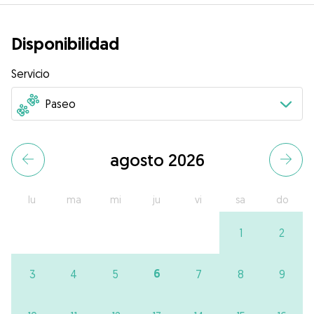
Disponibilidad
Servicio
agosto 2026
lu
ma
mi
ju
vi
sa
do
1
2
6
3
4
5
7
8
9