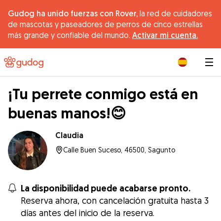
Gudog ha unido fuerzas con Rover,
la red de cuidadores
de mascotas y paseadores de perros de cinco estrellas
más grande y confiable del mundo.
Activar mi cuenta.
|
¡Tu perrete conmigo está en
buenas manos!😊
Claudia
Calle Buen Suceso, 46500, Sagunto
La disponibilidad puede acabarse pronto.
Reserva ahora, con cancelación gratuita hasta 3
días antes del inicio de la reserva.