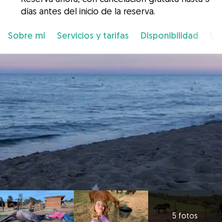
días antes del inicio de la reserva.
Sobre mí
Servicios y tarifas
Disponibilidad
Ub
5 fotos