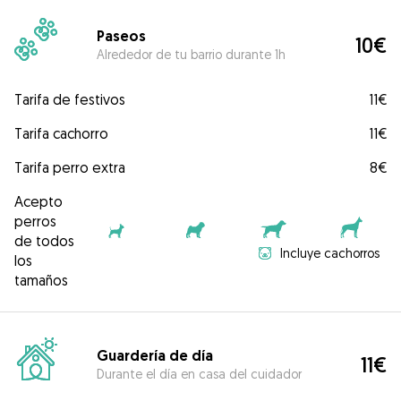
Paseos
10€
Alrededor de tu barrio durante 1h
Tarifa de festivos
11€
Tarifa cachorro
11€
Tarifa perro extra
8€
Acepto
perros
de todos
Incluye cachorros
los
tamaños
Guardería de día
11€
Durante el día en casa del cuidador