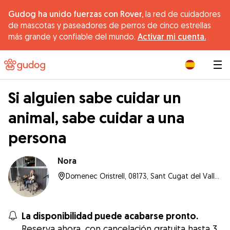
Gudog ha unido fuerzas con Rover,
la red de cuidadores
de mascotas y paseadores de perros de cinco estrellas
más grande y confiable del mundo.
Activar mi cuenta.
|
Si alguien sabe cuidar un
animal, sabe cuidar a una
persona
Nora
Domenec Oristrell, 08173, Sant Cugat del Vallès
La disponibilidad puede acabarse pronto.
Reserva ahora, con cancelación gratuita hasta 3