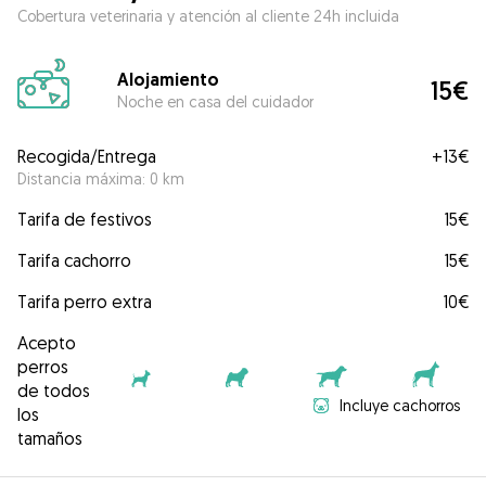
Cobertura veterinaria y atención al cliente 24h incluida
Alojamiento
15€
Noche en casa del cuidador
Recogida/Entrega
+
13€
Distancia máxima: 0 km
Tarifa de festivos
15€
Tarifa cachorro
15€
Tarifa perro extra
10€
Acepto
perros
de todos
Incluye cachorros
los
tamaños