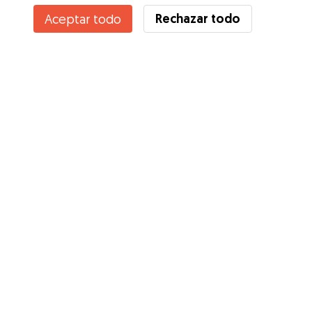
Rechazar todo
Aceptar todo
¿Conoces los Beneficios de Gudog? Ver más
Servicios
Cómo funciona
Sobre Gudog
Opiniones
Cobertura Veterinaria
Consejos para dueños de perros
Consejos para cuidadores
Hazte cuidador
Blog