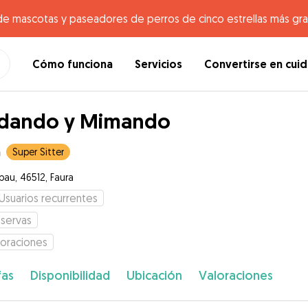
de mascotas y paseadores de perros de cinco estrellas más gr
Cómo funciona
Servicios
Convertirse en cui
idando y Mimando
a
Super Sitter
bau, 46512, Faura
Usuarios recurrentes
servas
loraciones
fas
Disponibilidad
Ubicación
Valoraciones