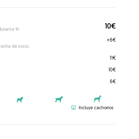
10€
durante 1h
+
6€
echa de inicio.
11€
10€
6€
Incluye cachorros