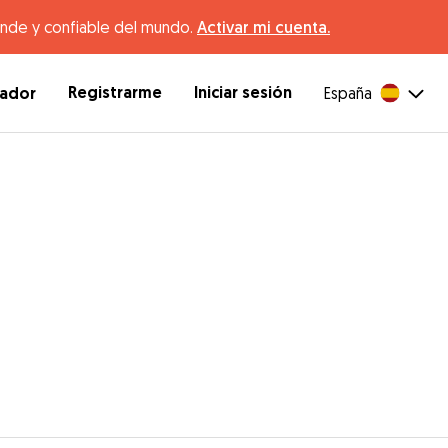
ande y confiable del mundo.
Activar mi cuenta.
Registrarme
Iniciar sesión
dador
España