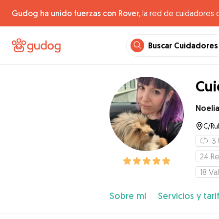
Gudog ha unido fuerzas con Rover,
la red de cuidadores 
Buscar Cuidadores
Cu
Noeli
C/Ru
3
24
Re
18
Va
Sobre mí
Servicios y tari