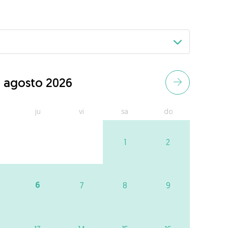
agosto 2026
ju
vi
sa
do
1
2
6
7
8
9