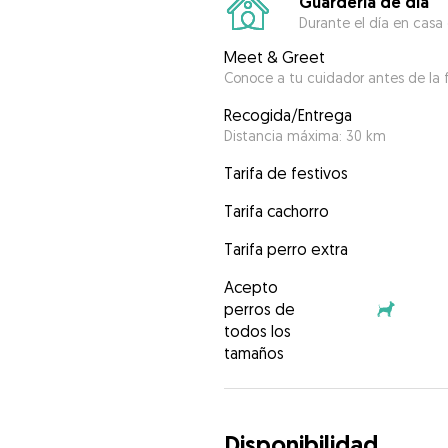
Guardería de día
Durante el día en casa
Meet & Greet
Conoce a tu cuidador antes de la f
Recogida/Entrega
Distancia máxima: 30 km
Tarifa de festivos
Tarifa cachorro
Tarifa perro extra
Acepto
perros de
todos los
tamaños
Disponibilidad