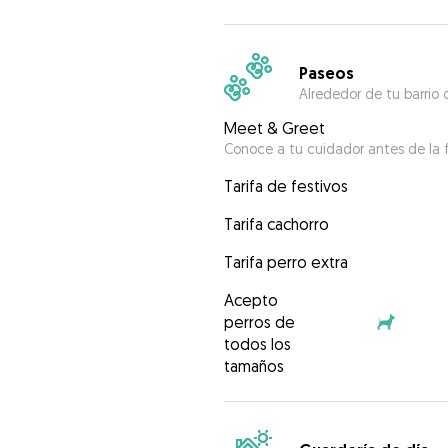
Paseos
Alrededor de tu barrio 
Meet & Greet
Conoce a tu cuidador antes de la f
Tarifa de festivos
Tarifa cachorro
Tarifa perro extra
Acepto
perros de
todos los
tamaños