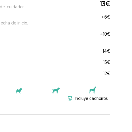
13€
 del cuidador
+
6€
echa de inicio.
+
10€
14€
15€
12€
Incluye cachorros