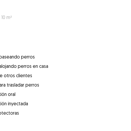
 10 m²
 paseando perros
alojando perros en casa
e otros clientes
ra trasladar perros
ión oral
ión inyectada
otectoras