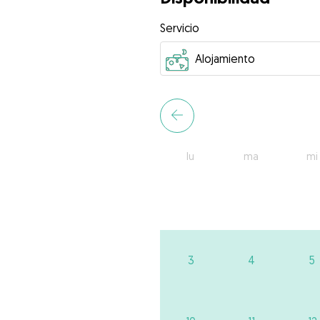
Servicio
lu
ma
mi
3
4
5