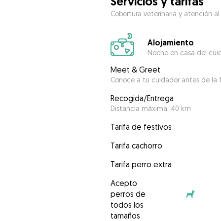
Servicios y tarifas
Cobertura veterinaria y atención al
Alojamiento
Noche en casa del cui
Meet & Greet
Conoce a tu cuidador antes de la f
Recogida/Entrega
Distancia máxima: 40 km
Tarifa de festivos
Tarifa cachorro
Tarifa perro extra
Acepto
perros de
todos los
tamaños