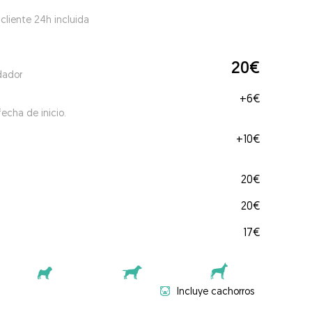
 cliente 24h incluida
20€
dador
+
6€
echa de inicio.
+
10€
20€
20€
17€
Incluye cachorros