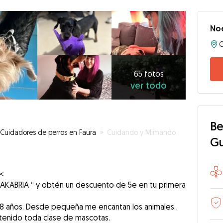
Noe
C
65
fotos
ver
65 fotos
ver todo
todo
Be
Cuidadores de perros en Faura
»
Cuidando y Mimando
G
<
AKABRIA “ y obtén un descuento de 5e en tu primera
38 años. Desde pequeña me encantan los animales ,
e tenido toda clase de mascotas.