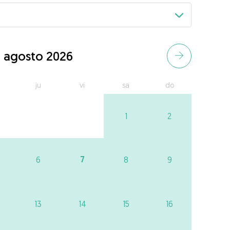
agosto 2026
ju
vi
sa
do
1
2
7
6
8
9
13
14
15
16