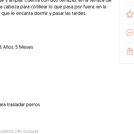
e y amplia. Cuenta con dos terrazas, en la terraza de
la cabeza para cotillear lo que pasa por fuera; en la
que le encanta dormir y pasar las tardes
3 Años, 5 Meses
ra trasladar perros
 cliente 24h incluida