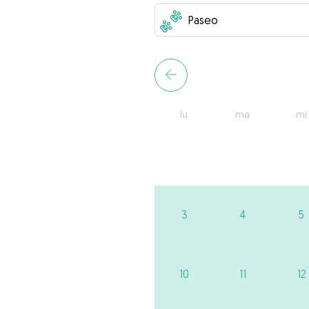
lu
ma
mi
3
4
5
10
11
12