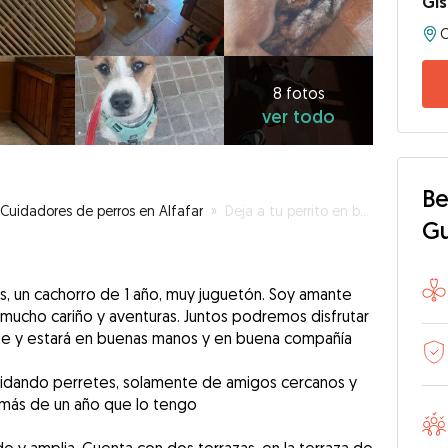
Gis
8
fotos
ver
8 fotos
ver todo
todo
Be
Cuidadores de perros en Alfafar
»
Deja a tu perrito en buenas manos
G
, un cachorro de 1 año, muy juguetón. Soy amante
 mucho cariño y aventuras. Juntos podremos disfrutar
e y estará en buenas manos y en buena compañía
idando perretes, solamente de amigos cercanos y
 más de un año que lo tengo