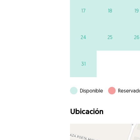
17
18
19
24
25
26
31
Disponible
Reservad
Ubicación