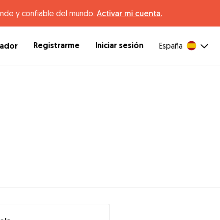
ande y confiable del mundo.
Activar mi cuenta.
Registrarme
Iniciar sesión
dador
España