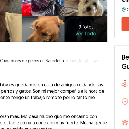
Sa
9
fotos
ver
9 fotos
ver todo
todo
Be
Cuidadores de perros en Barcelona
»
Live, laugh, love
G
hobby es quedarme en casa de amigos cuidando sus
s perros y gatos. Son mi mejor compañia a la hora de
lmente tengo un trabajo remoto por lo tanto me
fueran mias. Me pasa mucho que me encariño con
ue establezco una conexion muy fuerte. Mucha gente