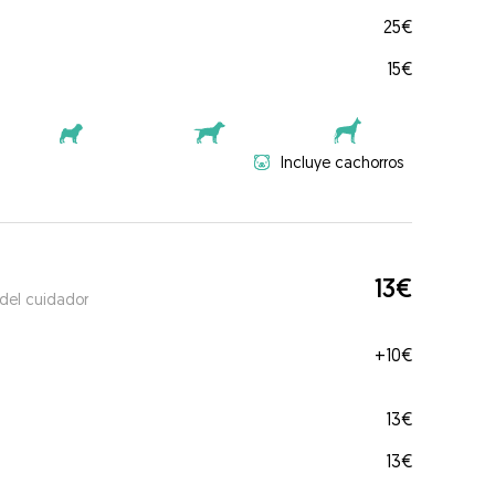
25€
15€
Incluye cachorros
13€
 del cuidador
+
10€
13€
13€