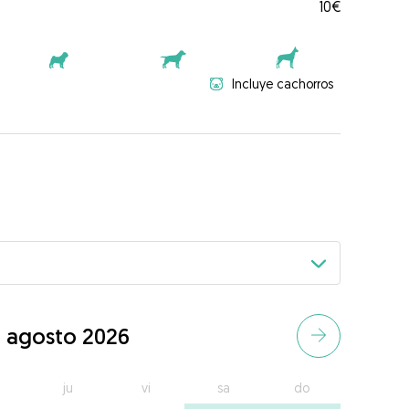
10€
Incluye cachorros
agosto 2026
ju
vi
sa
do