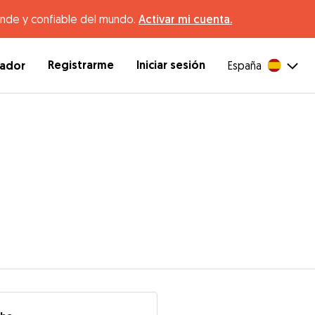
ande y confiable del mundo.
Activar mi cuenta.
Registrarme
Iniciar sesión
dador
España