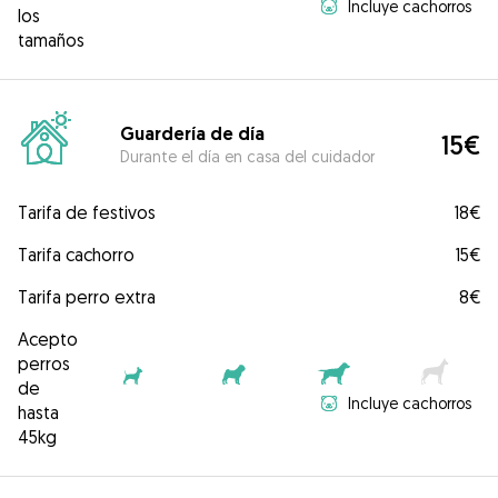
Incluye cachorros
los
tamaños
Guardería de día
15€
Durante el día en casa del cuidador
Tarifa de festivos
18€
Tarifa cachorro
15€
Tarifa perro extra
8€
Acepto
perros
de
Incluye cachorros
hasta
45kg