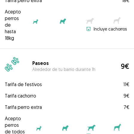
Tarifa perro extra
18€
Acepto
perros
de
Incluye cachorros
hasta
18kg
Paseos
9€
Alrededor de tu barrio durante 1h
Tarifa de festivos
11€
Tarifa cachorro
9€
Tarifa perro extra
7€
Acepto
perros
de todos