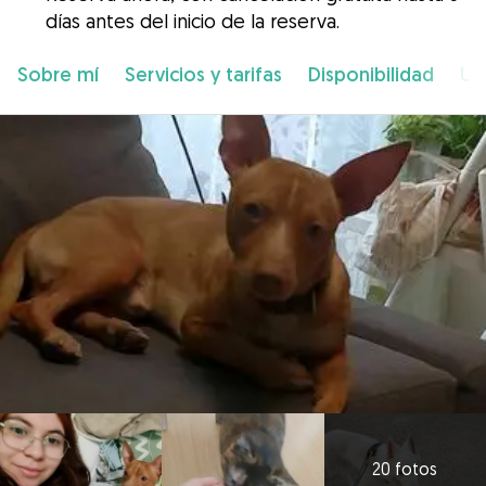
días antes del inicio de la reserva.
Sobre mí
Servicios y tarifas
Disponibilidad
Ub
20 fotos