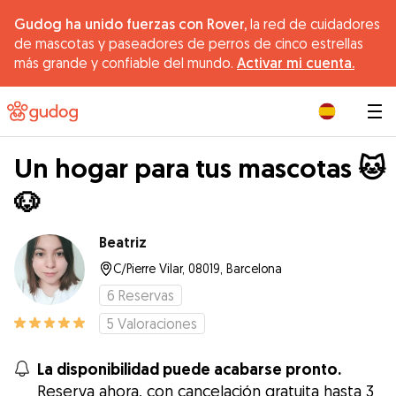
Gudog ha unido fuerzas con Rover,
la red de cuidadores
de mascotas y paseadores de perros de cinco estrellas
más grande y confiable del mundo.
Activar mi cuenta.
|
Un hogar para tus mascotas 🐱
🐶
Beatriz
C/Pierre Vilar, 08019, Barcelona
6
Reservas
5
Valoraciones
La disponibilidad puede acabarse pronto.
Reserva ahora, con cancelación gratuita hasta 3