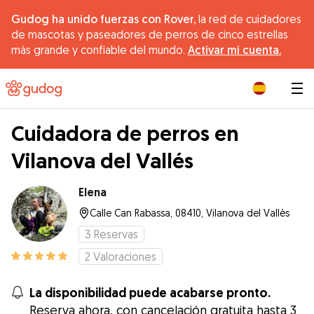
Gudog ha unido fuerzas con Rover,
la red de cuidadores
de mascotas y paseadores de perros de cinco estrellas
más grande y confiable del mundo.
Activar mi cuenta.
|
Cuidadora de perros en
Vilanova del Vallés
Elena
Calle Can Rabassa, 08410, Vilanova del Vallès
3
Reservas
2
Valoraciones
La disponibilidad puede acabarse pronto.
Reserva ahora, con cancelación gratuita hasta 3