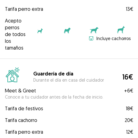
Tarifa perro extra
13€
Acepto
perros
de todos
Incluye cachorros
los
tamaños
Guardería de día
16€
Durante el día en casa del cuidador
Meet & Greet
+
6€
Conoce a tu cuidador antes de la fecha de inicio.
Tarifa de festivos
18€
Tarifa cachorro
20€
Tarifa perro extra
12€