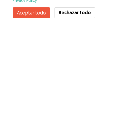
Privacy Policy
.
Contacta con Elena
Rechazar todo
Aceptar todo
¿Conoces los Beneficios de Gudog? Ver más
Servicios
Cómo funciona
Sobre Gudog
Opiniones
Cobertura Veterinaria
Consejos para dueños de perros
Consejos para cuidadores
Hazte cuidador