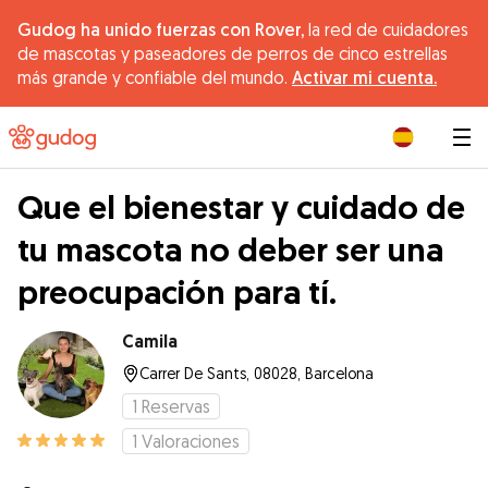
Gudog ha unido fuerzas con Rover,
la red de cuidadores
de mascotas y paseadores de perros de cinco estrellas
más grande y confiable del mundo.
Activar mi cuenta.
|
Que el bienestar y cuidado de
tu mascota no deber ser una
preocupación para tí.
Camila
Carrer De Sants, 08028, Barcelona
1
Reservas
1
Valoraciones