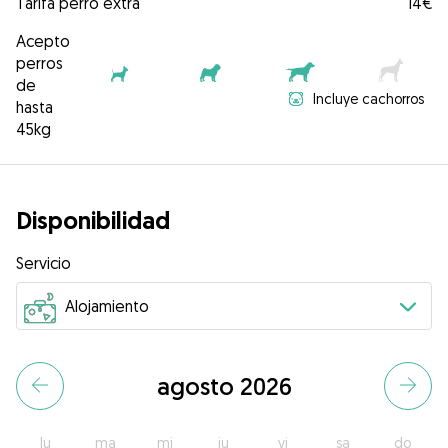
Tarifa perro extra
14€
Acepto
perros
de
Incluye cachorros
hasta
45kg
Disponibilidad
Servicio
agosto 2026
lu
ma
mi
ju
vi
sa
do