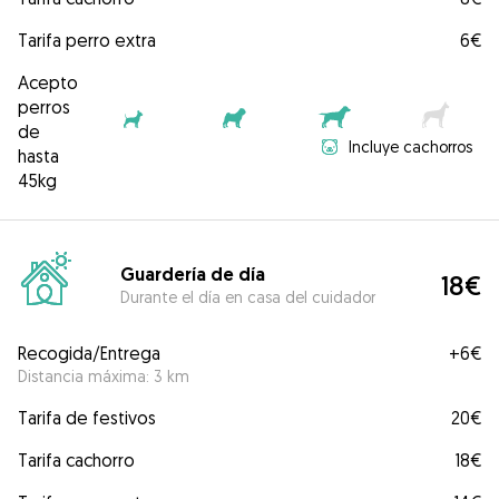
Tarifa perro extra
6€
Acepto
perros
de
Incluye cachorros
hasta
45kg
Guardería de día
18€
Durante el día en casa del cuidador
Recogida/Entrega
+
6€
Distancia máxima: 3 km
Tarifa de festivos
20€
Tarifa cachorro
18€