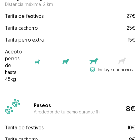
Distancia máxima: 2 km
Tarifa de festivos
27€
Tarifa cachorro
25€
Tarifa perro extra
15€
Acepto
perros
de
Incluye cachorros
hasta
45kg
Paseos
8€
Alrededor de tu barrio durante 1h
Tarifa de festivos
10€
Tarifa cachorro
8€