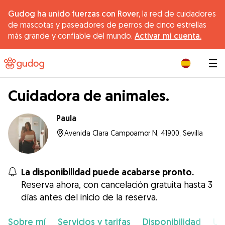
Gudog ha unido fuerzas con Rover,
la red de cuidadores
de mascotas y paseadores de perros de cinco estrellas
más grande y confiable del mundo.
Activar mi cuenta.
|
Cuidadora de animales.
Paula
Avenida Clara Campoamor N, 41900, Sevilla
La disponibilidad puede acabarse pronto.
Reserva ahora, con cancelación gratuita hasta 3
días antes del inicio de la reserva.
Sobre mí
Servicios y tarifas
Disponibilidad
Ub