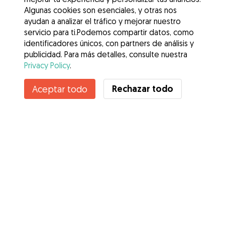
Algunas cookies son esenciales, y otras nos
ayudan a analizar el tráfico y mejorar nuestro
servicio para ti.Podemos compartir datos, como
identificadores únicos, con partners de análisis y
publicidad. Para más detalles, consulte nuestra
Privacy Policy
.
Contacta con Anna
Rechazar todo
Aceptar todo
¿Conoces los Beneficios de Gudog? Ver más
Servicios
Cómo funciona
Sobre Gudog
Opiniones
Cobertura Veterinaria