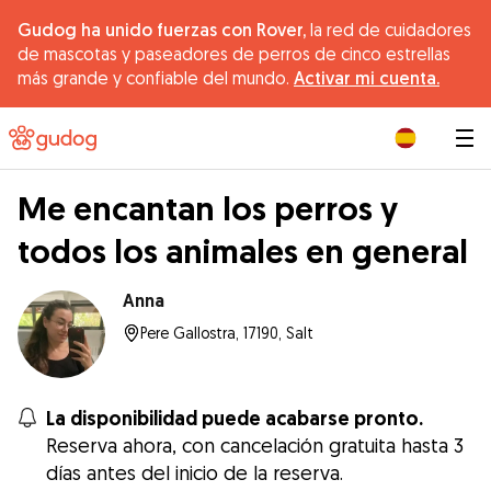
Gudog ha unido fuerzas con Rover,
la red de cuidadores
de mascotas y paseadores de perros de cinco estrellas
más grande y confiable del mundo.
Activar mi cuenta.
|
Me encantan los perros y
todos los animales en general
Anna
Pere Gallostra, 17190, Salt
La disponibilidad puede acabarse pronto.
Reserva ahora, con cancelación gratuita hasta 3
días antes del inicio de la reserva.