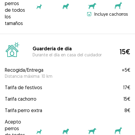
perros
de todos
Incluye cachorros
los
tamaños
Guardería de día
15€
Durante el día en casa del cuidador
Recogida/Entrega
+
5€
Distancia máxima: 10 km
Tarifa de festivos
17€
Tarifa cachorro
15€
Tarifa perro extra
8€
Acepto
perros