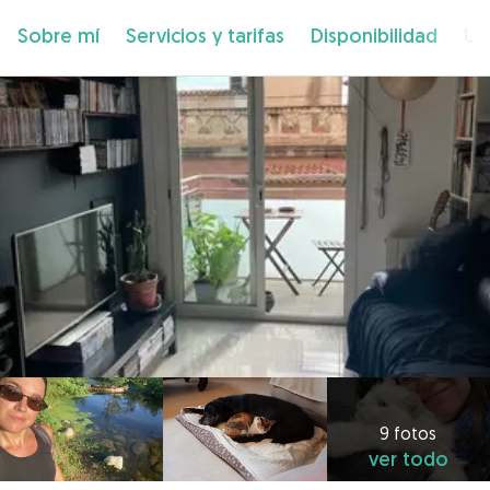
Sobre mí
Servicios y tarifas
Disponibilidad
Ub
9 fotos
ver todo