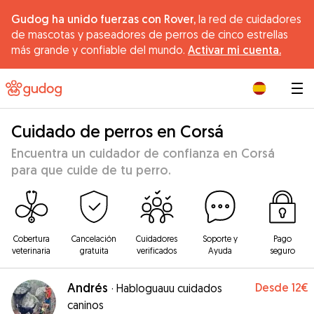
Gudog ha unido fuerzas con Rover,
la red de cuidadores
de mascotas y paseadores de perros de cinco estrellas
más grande y confiable del mundo.
Activar mi cuenta.
|
Cuidado de perros en Corsá
Encuentra un cuidador de confianza en Corsá
para que cuide de tu perro.
Cobertura
Cancelación
Cuidadores
Soporte y
Pago
veterinaria
gratuita
verificados
Ayuda
seguro
Andrés
Desde
12€
·
Habloguauu cuidados
caninos