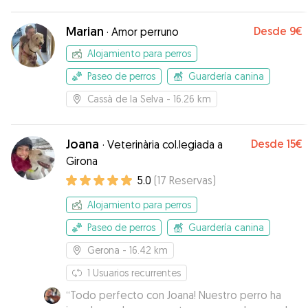
Marian
Desde
9€
·
Amor perruno
Alojamiento para perros
Paseo de perros
Guardería canina
Cassà de la Selva
- 16.26 km
Joana
Desde
15€
·
Veterinària col.legiada a
Girona
5.0
(
17
Reservas
)
Alojamiento para perros
Paseo de perros
Guardería canina
Gerona
- 16.42 km
1
Usuarios recurrentes
“
Todo perfecto con Joana! Nuestro perro ha