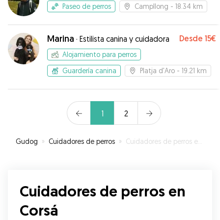
Paseo de perros
Campllong
- 18.34 km
Marina
Desde
15€
·
Estilista canina y cuidadora
Alojamiento para perros
Guardería canina
Platja d'Aro
- 19.21 km
1
2
Gudog
»
Cuidadores de perros
»
Cuidadores de perros en Corsá
Cuidadores de perros en
Corsá