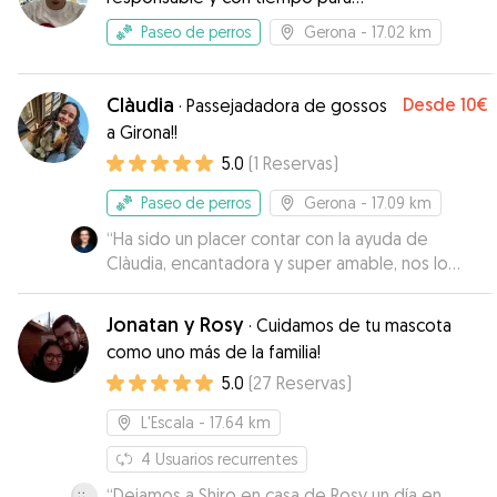
disfrutar tranquilos del viaje. Sin duda
mimarlos 🦴
repetiremos!
”
Paseo de perros
Gerona
- 17.02 km
Clàudia
Desde
10€
·
Passejadadora de gossos
a Girona!!
5.0
(
1
Reservas
)
Paseo de perros
Gerona
- 17.09 km
“
Ha sido un placer contar con la ayuda de
Clàudia, encantadora y super amable, nos lo
facilitó todo lo máximo posible! Sin duda
repetiremos, estaremos encantados de poder
Jonatan y Rosy
·
Cuidamos de tu mascota
seguir contando con su ayuda, gracias por todo!
”
como uno más de la familia!
5.0
(
27
Reservas
)
L'Escala
- 17.64 km
4
Usuarios recurrentes
“
Dejamos a Shiro en casa de Rosy un día en