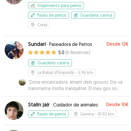
Alojamiento para perros
Paseo de perros
Guardería canina
Corsá
Sundari
Desde
12€
·
Paseadora de Perros
5.0
(
6
Reservas
)
Guardería canina
La Bisbal d'Empordà
- 3.96 km
“
Dona encantadora, amant dels gossos. Ens va
transmetre molta tranquilitat. El meu gos no
podria haver estat millor!!!
”
Stalin jair
Desde
10€
·
Cuidador de animales
Paseo de perros
Gerona
- 10.92 km