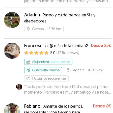
jugado muchooo con otros perros y ha pasado
un rato genial. In total confianza con Joana. No
dudaremos de dejarlo de nuevo con ella.
Ariadna
·
Paseo y cuido perros en Sils y
Gracias!
”
alrededores
Gerona
- 16.76 km
Francesc
Desde
25€
·
Un@ más de la familia 💚
5.0
(
17
Reservas
)
Alojamiento para perros
Guardería canina
Bàscara
- 16.87 km
1
Usuarios recurrentes
“
Todo perfecto! Fue todo fácil desde el primer
momento, Francesc es muy simpático y se nota
que sabe mucho de perros. Dejamos a Bosco
con él 4 noches y nos envió fotos y vídeos cada
Fabiano
Desde
8€
·
Amante de los perros,
día, se le veía tranquilo y feliz así que pudimos
responsable y con tiempo para