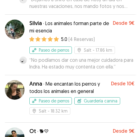
nuestras vacaciones, nos mando fotos y nos
mantenía informados en todo momento sobre
cómo estaba. La experiencia fue tan bueno, que
Silvia
Desde
9€
·
Los animales forman parte de
al día siguiente repetimos ya que shiro salió muy
mi esencia
contento. Cuando volvimos a dejarlo el
5.0
(
4
Reservas
)
siguiente día, se quedó allí muy contento
”
Paseo de perros
Salt
- 17.86 km
“
No podíamos dar con una mejor cuidadora para
Indra. Ha estado muy contenta con ella.
”
Anna
Desde
10€
·
Me encantan los perros y
todos los animales en general
Paseo de perros
Guardería canina
Salt
- 18.32 km
Ot
Desde
9€
·
🐕💛