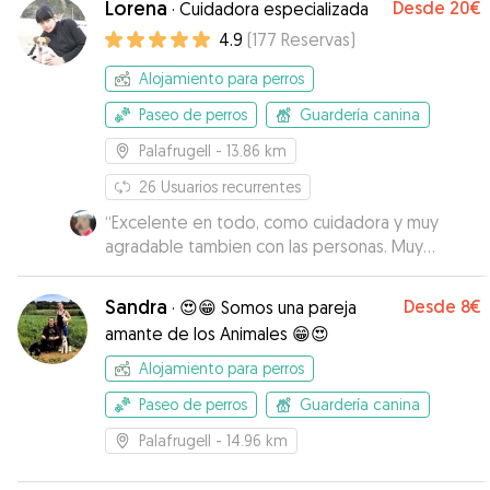
Lorena
Desde
20€
·
Cuidadora especializada
4.9
(
177
Reservas
)
Alojamiento para perros
Paseo de perros
Guardería canina
Palafrugell
- 13.86 km
26
Usuarios recurrentes
“
Excelente en todo, como cuidadora y muy
agradable tambien con las personas. Muy
recomendable: 10
”
Sandra
Desde
8€
·
😍😁 Somos una pareja
amante de los Animales 😁😍
Alojamiento para perros
Paseo de perros
Guardería canina
Palafrugell
- 14.96 km