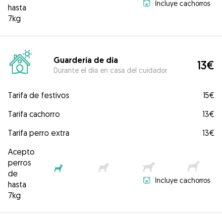
Incluye cachorros
hasta
7kg
Guardería de día
13€
Durante el día en casa del cuidador
Tarifa de festivos
15€
Tarifa cachorro
13€
Tarifa perro extra
13€
Acepto
perros
de
Incluye cachorros
hasta
7kg