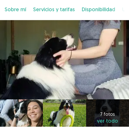
Sobre mí
Servicios y tarifas
Disponibilidad
Ub
7 fotos
ver todo