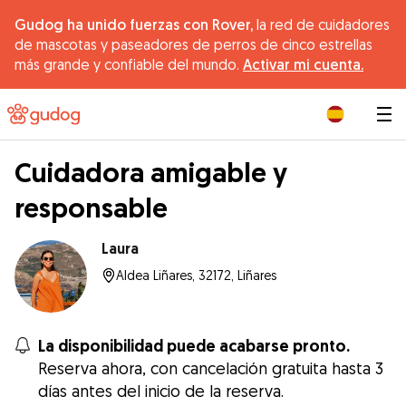
Gudog ha unido fuerzas con Rover,
la red de cuidadores
de mascotas y paseadores de perros de cinco estrellas
más grande y confiable del mundo.
Activar mi cuenta.
|
Cuidadora amigable y
responsable
Laura
Aldea Liñares, 32172, Liñares
La disponibilidad puede acabarse pronto.
Reserva ahora, con cancelación gratuita hasta 3
días antes del inicio de la reserva.