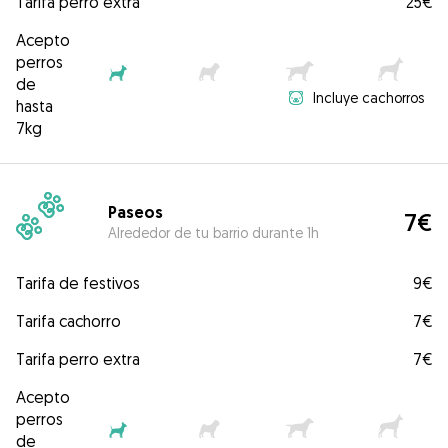
Tarifa perro extra
25€
Acepto
perros
de
Incluye cachorros
hasta
7kg
Paseos
7€
Alrededor de tu barrio durante 1h
Tarifa de festivos
9€
Tarifa cachorro
7€
Tarifa perro extra
7€
Acepto
perros
de