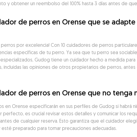
o y obtener un reembolso del 100% hasta 3 días antes de que 
ador de perros en Orense que se adapte a
perros por excelencia! Con 10 cuidadores de perros particulares
cias específicas de tu perro. Ya sea que tu perro sea sociable
 especializados, Gudog tiene un cuidador hecho a medida par
 incluidas las opiniones de otros propietarios de perros, antes 
dador de perros en Orense que no tenga 
os en Orense especificarán en sus perfiles de Gudog si habrá n
r perfecto, es crucial revisar estos detalles y comunicar los req
antes de cualquier reserva. Esto garantiza que el cuidador el
y esté preparado para tomar precauciones adecuadas.