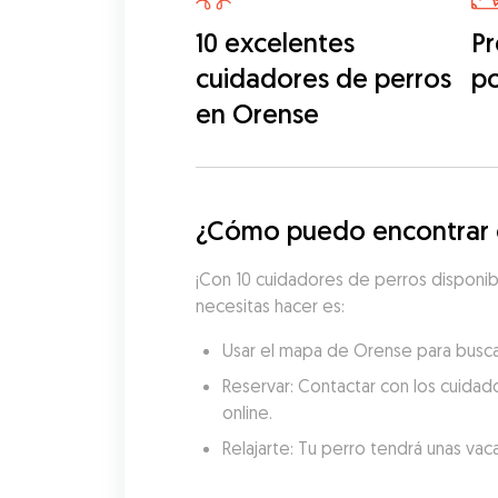
10 excelentes
Pr
cuidadores de perros
p
en Orense
¿Cómo puedo encontrar c
¡Con 10 cuidadores de perros disponibl
necesitas hacer es:
Usar el mapa de Orense para buscar
Reservar: Contactar con los cuidado
online.
Relajarte: Tu perro tendrá unas vac