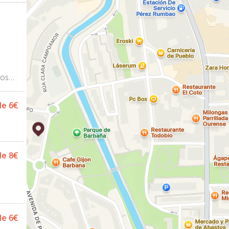
nos
de
6€
de
8€
de
6€