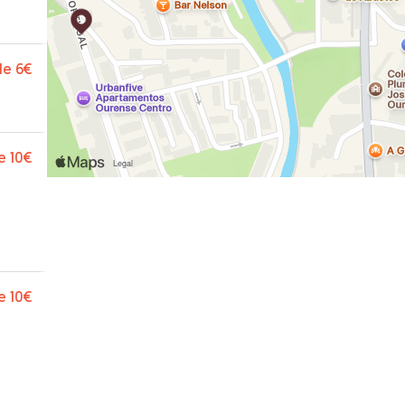
de
6€
e
10€
e
10€