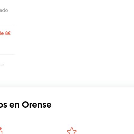
tado
de
8€
se
os en Orense