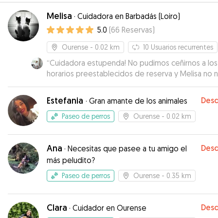
Melisa
·
Cuidadora en Barbadás (Loiro)
5.0
(
66
Reservas
)
Ourense
- 0.02 km
10
Usuarios recurrentes
“
Cuidadora estupenda! No pudimos ceñirnos a los
horarios preestablecidos de reserva y Melisa no 
puso ningún inconveniente, adaptándose genial!
Repetiremos seguro.
”
Estefania
Des
·
Gran amante de los animales
Paseo de perros
Ourense
- 0.02 km
Ana
Des
·
Necesitas que pasee a tu amigo el
más peludito?
Paseo de perros
Ourense
- 0.35 km
Clara
Des
·
Cuidador en Ourense