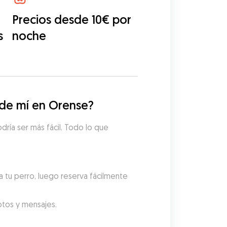
Precios desde 10€ por
s
noche
de mí en Orense?
ría ser más fácil. Todo lo que 
 tu perro, luego reserva fácilmente 
fotos y mensajes.