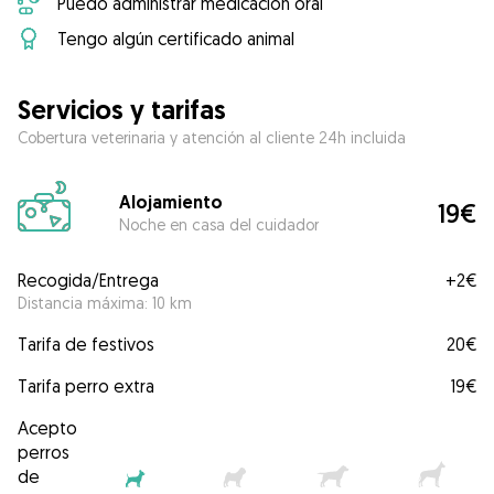
Puedo administrar medicación oral
Tengo algún certificado animal
Servicios y tarifas
Cobertura veterinaria y atención al cliente 24h incluida
Alojamiento
19€
Noche en casa del cuidador
Recogida/Entrega
+
2€
Distancia máxima: 10 km
Tarifa de festivos
20€
Tarifa perro extra
19€
Acepto
perros
de