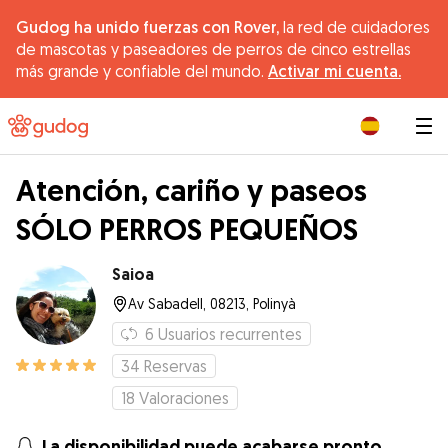
Gudog ha unido fuerzas con Rover,
la red de cuidadores
de mascotas y paseadores de perros de cinco estrellas
más grande y confiable del mundo.
Activar mi cuenta.
|
Atención, cariño y paseos
SÓLO PERROS PEQUEÑOS
Saioa
Av Sabadell, 08213, Polinyà
6
Usuarios recurrentes
34
Reservas
18
Valoraciones
La disponibilidad puede acabarse pronto.