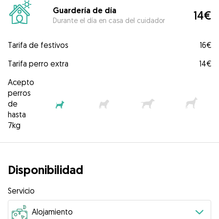
Guardería de día
14€
Durante el día en casa del cuidador
Tarifa de festivos
16€
Tarifa perro extra
14€
Acepto
perros
de
hasta
7kg
Disponibilidad
Servicio