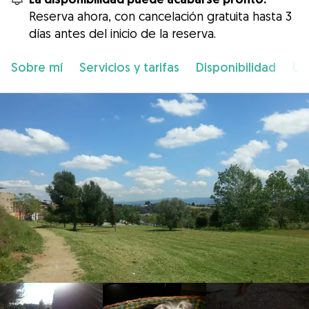
Reserva ahora, con cancelación gratuita hasta 3
días antes del inicio de la reserva.
Sobre mí
Servicios y tarifas
Disponibilidad
Ub