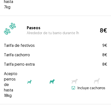
hasta
7kg
Paseos
8€
Alrededor de tu barrio durante 1h
Tarifa de festivos
9€
Tarifa cachorro
8€
Tarifa perro extra
8€
Acepto
perros
de
Incluye cachorros
hasta
18kg