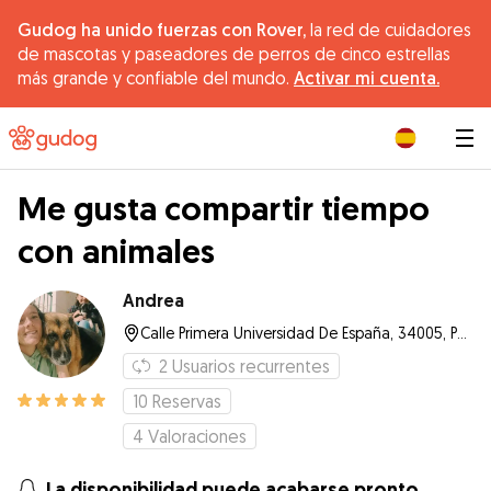
Gudog ha unido fuerzas con Rover,
la red de cuidadores
de mascotas y paseadores de perros de cinco estrellas
más grande y confiable del mundo.
Activar mi cuenta.
|
Me gusta compartir tiempo
con animales
Andrea
Calle Primera Universidad De España, 34005, Palencia
2
Usuarios recurrentes
10
Reservas
4
Valoraciones
La disponibilidad puede acabarse pronto.