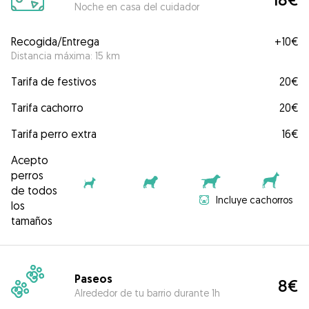
Noche en casa del cuidador
Recogida/Entrega
+
10€
Distancia máxima: 15 km
Tarifa de festivos
20€
Tarifa cachorro
20€
Tarifa perro extra
16€
Acepto
perros
de todos
Incluye cachorros
los
tamaños
Paseos
8€
Alrededor de tu barrio durante 1h