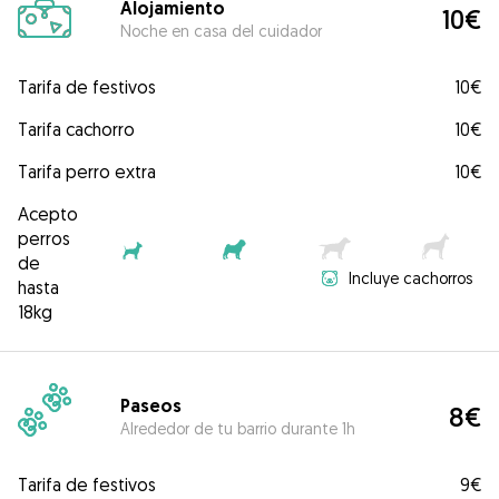
Alojamiento
10€
Noche en casa del cuidador
Tarifa de festivos
10€
Tarifa cachorro
10€
Tarifa perro extra
10€
Acepto
perros
de
Incluye cachorros
hasta
18kg
Paseos
8€
Alrededor de tu barrio durante 1h
Tarifa de festivos
9€