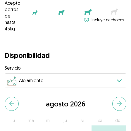
Acepto
perros
de
Incluye cachorros
hasta
45kg
Disponibilidad
Servicio
agosto 2026
lu
ma
mi
ju
vi
sa
do