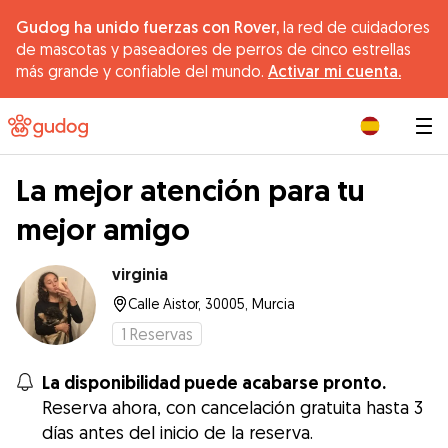
Gudog ha unido fuerzas con Rover,
la red de cuidadores
de mascotas y paseadores de perros de cinco estrellas
más grande y confiable del mundo.
Activar mi cuenta.
|
La mejor atención para tu
mejor amigo
virginia
Calle Aistor, 30005, Murcia
1
Reservas
La disponibilidad puede acabarse pronto.
Reserva ahora, con cancelación gratuita hasta 3
días antes del inicio de la reserva.