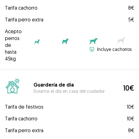
Tarifa cachorro
8€
Tarifa perro extra
5€
Acepto
perros
de
Incluye cachorros
hasta
45kg
Guardería de día
10€
Durante el día en casa del cuidador
Tarifa de festivos
10€
Tarifa cachorro
10€
Tarifa perro extra
8€