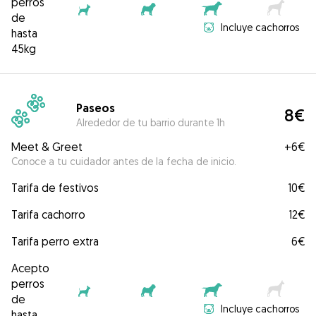
perros
de
Incluye cachorros
hasta
45kg
Paseos
8€
Alrededor de tu barrio durante 1h
Meet & Greet
+
6€
Conoce a tu cuidador antes de la fecha de inicio.
Tarifa de festivos
10€
Tarifa cachorro
12€
Tarifa perro extra
6€
Acepto
perros
de
Incluye cachorros
hasta