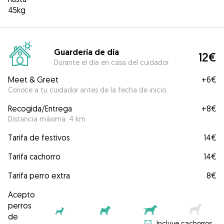
45kg
Guardería de día
12€
Durante el día en casa del cuidador
Meet & Greet
+
6€
Conoce a tu cuidador antes de la fecha de inicio.
Recogida/Entrega
+
8€
Distancia máxima: 4 km
Tarifa de festivos
14€
Tarifa cachorro
14€
Tarifa perro extra
8€
Acepto
perros
de
Incluye cachorros