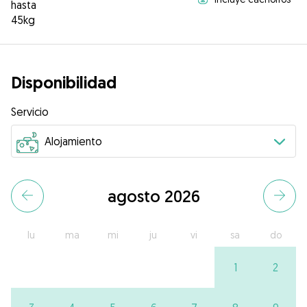
hasta
45kg
Disponibilidad
Servicio
agosto 2026
lu
ma
mi
ju
vi
sa
do
1
2