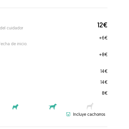
12€
 del cuidador
+
6€
echa de inicio.
+
8€
14€
14€
8€
Incluye cachorros