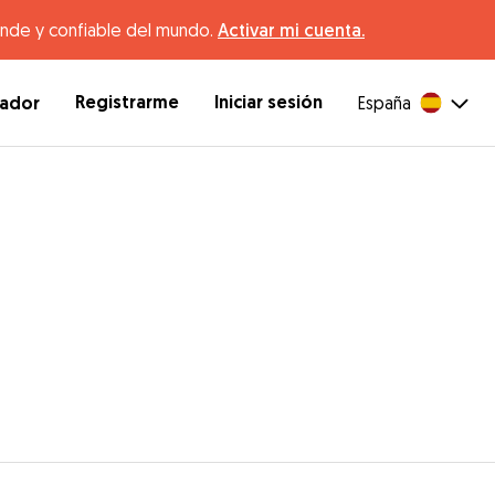
ande y confiable del mundo.
Activar mi cuenta.
Registrarme
Iniciar sesión
dador
España