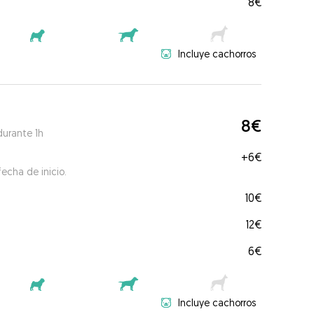
8€
Incluye cachorros
8€
durante 1h
+
6€
echa de inicio.
10€
12€
6€
Incluye cachorros