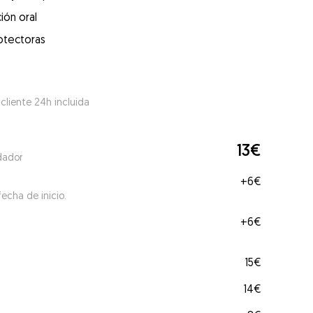
ión oral
otectoras
 cliente 24h incluida
13€
dador
+
6€
echa de inicio.
+
6€
15€
14€