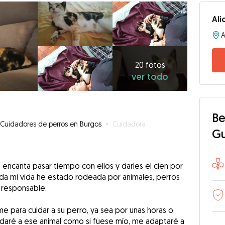
Ali
20
fotos
ver
20 fotos
ver todo
todo
Be
Cuidadores de perros en Burgos
»
Cuidadora
G
encanta pasar tiempo con ellos y darles el cien por
oda mi vida he estado rodeada por animales, perros
 responsable.
e para cuidar a su perro, ya sea por unas horas o
idaré a ese animal como si fuese mío, me adaptaré a