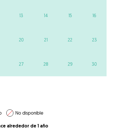
13
14
15
16
20
21
22
23
27
28
29
30
o
No disponible
ace alrededor de 1 año