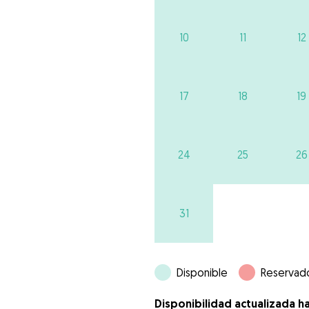
10
11
12
17
18
19
24
25
26
31
Disponible
Reservad
Disponibilidad actualizada h