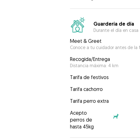
Guardería de día
Durante el día en casa
Meet & Greet
Conoce a tu cuidador antes de la f
Recogida/Entrega
Distancia máxima: 4 km
Tarifa de festivos
Tarifa cachorro
Tarifa perro extra
Acepto
perros de
hasta 45kg