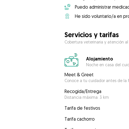
Puedo administrar medicac
He sido voluntario/a en pr
Servicios y tarifas
Cobertura veterinaria y atención al
Alojamiento
Noche en casa del cui
Meet & Greet
Conoce a tu cuidador antes de la f
Recogida/Entrega
Distancia máxima: 3 km
Tarifa de festivos
Tarifa cachorro