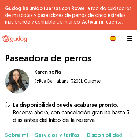
Gudog ha unido fuerzas con Rover,
la red de cuidadores
de mascotas y paseadores de perros de cinco estrellas
más grande y confiable del mundo.
Activar mi cuenta.
|
Paseadora de perros
Karen sofia
Rua Da Habana, 32001, Ourense
La disponibilidad puede acabarse pronto.
Reserva ahora, con cancelación gratuita hasta 3
días antes del inicio de la reserva.
Sobre mí
Servicios y tarifas
Disponibilidad
Ub