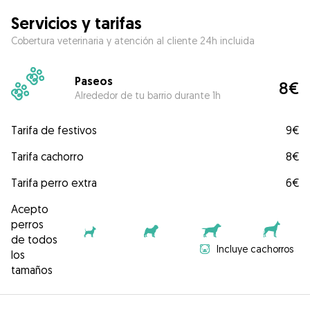
Servicios y tarifas
Cobertura veterinaria y atención al cliente 24h incluida
Paseos
8€
Alrededor de tu barrio durante 1h
Tarifa de festivos
9€
Tarifa cachorro
8€
Tarifa perro extra
6€
Acepto
perros
de todos
Incluye cachorros
los
tamaños