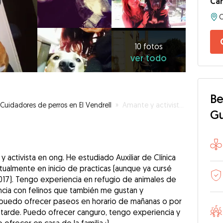
Car
C
10
fotos
ver
10 fotos
ver todo
todo
Be
Cuidadores de perros en El Vendrell
»
Amante y activista de animales y paseadora de perrit@s ♥ ! BCN, Cornella y Alrededores!
G
 activista en ong. He estudiado Auxiliar de Clínica
actualmente en inicio de practicas (aunque ya cursé
2017). Tengo experiencia en refugio de animales de
cia con felinos que también me gustan y
 puedo ofrecer paseos en horario de mañanas o por
e tarde. Puedo ofrecer canguro, tengo experiencia y