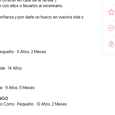
ofrecer en casa de la familia :)
con ellos o llevarlos al veterinario.
onfianza y por darle un hueco en vuestra vida y
equeño
·
11 Años, 2 Meses
nde
·
14 Años
de
·
9 Años, 5 Meses
INGO
lo Corto
·
Pequeño
·
13 Años, 2 Meses