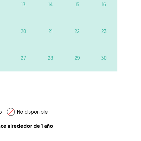
13
14
15
16
20
21
22
23
27
28
29
30
o
No disponible
ace alrededor de 1 año