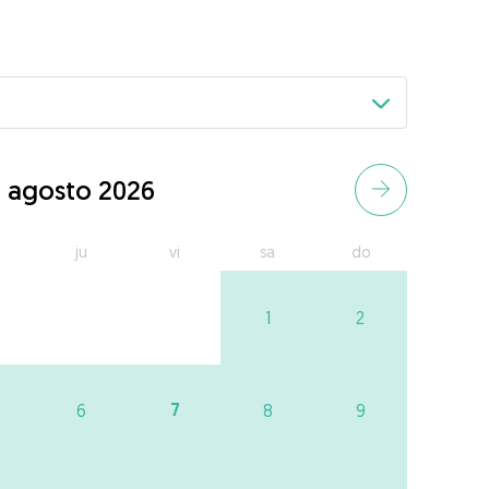
agosto 2026
ju
vi
sa
do
1
2
7
6
8
9