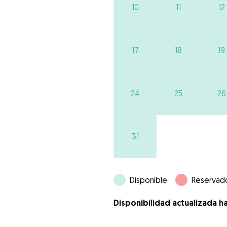
10
11
12
17
18
19
24
25
26
31
Disponible
Reservad
Disponibilidad actualizada h