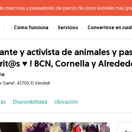
de mascotas y paseadores de perros de cinco estrellas más gr
Cómo funciona
Servicios
Convertirse en cui
nte y activista de animales y p
rit@s ♥ ! BCN, Cornella y Alreded
na
r Garraf, 43700, El Vendrell
fas
Disponibilidad
Ubicación