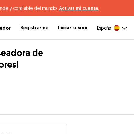
ande y confiable del mundo.
Activar mi cuenta.
Registrarme
Iniciar sesión
dador
España
aseadora de
ores!