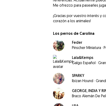
referencias. Actualmente puedo 
Me ofrezco para pasearles jugar 
¡Gracias por vuestro interés y c
Los perros de Carolina
Feder
Pinscher Miniatura
·
P
Lala&Kemps
Galgo Español
·
Gra
SPARKY
Ibizan Hound
·
Gran
GEORGE, INDIA Y R
Braco Alemán De Pe
LEIA